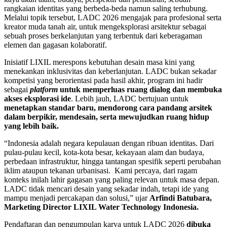
rangkaian identitas yang berbeda-beda namun saling terhubung.
Melalui topik tersebut, LADC 2026 mengajak para profesional serta
kreator muda tanah air, untuk mengeksplorasi arsitektur sebagai
sebuah proses berkelanjutan yang terbentuk dari keberagaman
elemen dan gagasan kolaboratif.
Inisiatif LIXIL merespons kebutuhan desain masa kini yang
menekankan inklusivitas dan keberlanjutan. LADC bukan sekadar
kompetisi yang berorientasi pada hasil akhir, program ini hadir
sebagai
platform
untuk memperluas ruang dialog dan membuka
akses eksplorasi ide
. Lebih jauh, LADC bertujuan untuk
menetapkan standar baru, mendorong cara pandang arsitek
dalam berpikir, mendesain, serta mewujudkan ruang hidup
yang lebih baik.
“Indonesia adalah negara kepulauan dengan ribuan identitas. Dari
pulau-pulau kecil, kota-kota besar, kekayaan alam dan budaya,
perbedaan infrastruktur, hingga tantangan spesifik seperti perubahan
iklim ataupun tekanan urbanisasi. Kami percaya, dari ragam
konteks inilah lahir gagasan yang paling relevan untuk masa depan.
LADC tidak mencari desain yang sekadar indah, tetapi ide yang
mampu menjadi percakapan dan solusi,” ujar
Arfindi Batubara,
Marketing Director LIXIL Water Technology Indonesia.
Pendaftaran dan pengumpulan karya untuk LADC 2026
dibuka