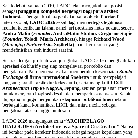
Sejak debutnya pada 2019, LADC telah mengukuhkan posisi
sebagai
panggung kompetisi bergengsi bagi para arsitek
Indonesia
. Dengan kualitas penilaian yang objektif bertaraf
internasional,
LADC 2026
sekali lagi mempertegas legitimasi
melalui keterlibatan jajaran panel juri prestisius lintas negara, seperti
Andra Matin (
Founder
, AndraMatin Studio), Gregorius Supie
(
Founder
, Yolodi+Maria Architects)
, hingga
Richard Wood
(
Managing Partner Asia
, Snøhetta
); para figur kunci yang
mendefinisikan arah industri saat ini.
Selaras dengan profil dewan juri global, LADC 2026 menghadirkan
apresiasi eksklusif yang siap mengelevasi portofolio dan
pengalaman. Para pemenang akan memperoleh kesempatan
Studio
Exchange
di firma internasional Snøhetta
untuk mempelajari
langsung praktik arsitektur kelas dunia, serta mengikuti
LIXIL
Architectural Trip
ke Nagoya, Jepang,
sebuah perjalanan imersif
untuk menyerap inspirasi desain dan memperluas wawasan. Selain
itu, ajang ini juga menjanjikan
eksposur publikasi luas
melalui
berbagai kanal komunikasi LIXIL dan mitra media sebagai
pengakuan atas keunggulan desain.
LADC 2026 mengangkat tema
“ARCHIPELAGO
DIALOGUES: Architecture as a Space of Co-Creation”
.Narasi
ini berakar pada karakter Indonesia sebagai negara kepulauan yang
kaya akan alam, budaya, perspektif dan pemikiran; sebuah