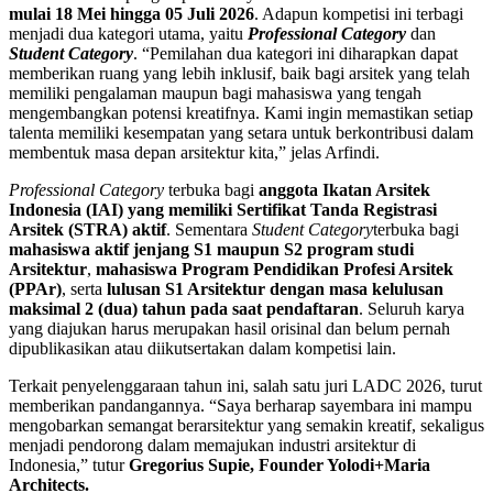
mulai 18 Mei hingga 05 Juli 2026
. Adapun kompetisi ini terbagi
menjadi dua kategori utama, yaitu
Professional Category
dan
Student Category
. “Pemilahan dua kategori ini diharapkan dapat
memberikan ruang yang lebih inklusif, baik bagi arsitek yang telah
memiliki pengalaman maupun bagi mahasiswa yang tengah
mengembangkan potensi kreatifnya. Kami ingin memastikan setiap
talenta memiliki kesempatan yang setara untuk berkontribusi dalam
membentuk masa depan arsitektur kita,” jelas Arfindi.
Professional Category
terbuka bagi
anggota Ikatan Arsitek
Indonesia (IAI) yang memiliki Sertifikat Tanda Registrasi
Arsitek (STRA) aktif
. Sementara
Student Category
terbuka bagi
mahasiswa aktif jenjang S1 maupun S2 program studi
Arsitektur
,
mahasiswa Program Pendidikan Profesi Arsitek
(PPAr)
, serta
lulusan S1 Arsitektur dengan masa kelulusan
maksimal 2 (dua) tahun pada saat pendaftaran
. Seluruh karya
yang diajukan harus merupakan hasil orisinal dan belum pernah
dipublikasikan atau diikutsertakan dalam kompetisi lain.
Terkait penyelenggaraan tahun ini, salah satu juri LADC 2026, turut
memberikan pandangannya. “Saya berharap sayembara ini mampu
mengobarkan semangat berarsitektur yang semakin kreatif, sekaligus
menjadi pendorong dalam memajukan industri arsitektur di
Indonesia,” tutur
Gregorius Supie, Founder Yolodi+Maria
Architects.