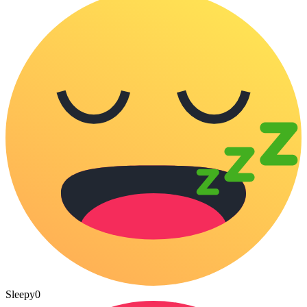
Sleepy
0