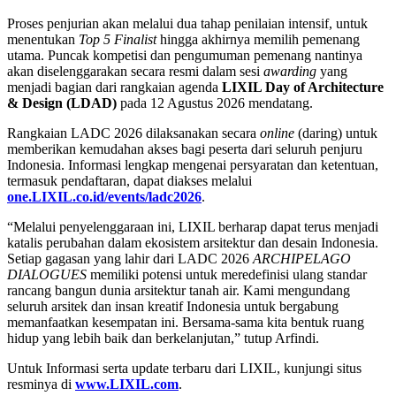
Proses penjurian akan melalui dua tahap penilaian intensif, untuk
menentukan
Top 5 Finalist
hingga akhirnya memilih pemenang
utama. Puncak kompetisi dan pengumuman pemenang nantinya
akan diselenggarakan secara resmi dalam sesi
awarding
yang
menjadi bagian dari rangkaian agenda
LIXIL Day of Architecture
& Design (LDAD)
pada 12 Agustus 2026 mendatang.
Rangkaian LADC 2026 dilaksanakan secara
online
(daring) untuk
memberikan kemudahan akses bagi peserta dari seluruh penjuru
Indonesia. Informasi lengkap mengenai persyaratan dan ketentuan,
termasuk pendaftaran, dapat diakses melalui
one.LIXIL.co.id/events/ladc2026
.
“Melalui penyelenggaraan ini, LIXIL berharap dapat terus menjadi
katalis perubahan dalam ekosistem arsitektur dan desain Indonesia.
Setiap gagasan yang lahir dari LADC 2026
ARCHIPELAGO
DIALOGUES
memiliki potensi untuk meredefinisi ulang standar
rancang bangun dunia arsitektur tanah air. Kami mengundang
seluruh arsitek dan insan kreatif Indonesia untuk bergabung
memanfaatkan kesempatan ini. Bersama-sama kita bentuk ruang
hidup yang lebih baik dan berkelanjutan,” tutup Arfindi.
Untuk Informasi serta update terbaru dari LIXIL, kunjungi situs
resminya di
www.LIXIL.com
.