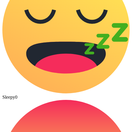
Sleepy
0