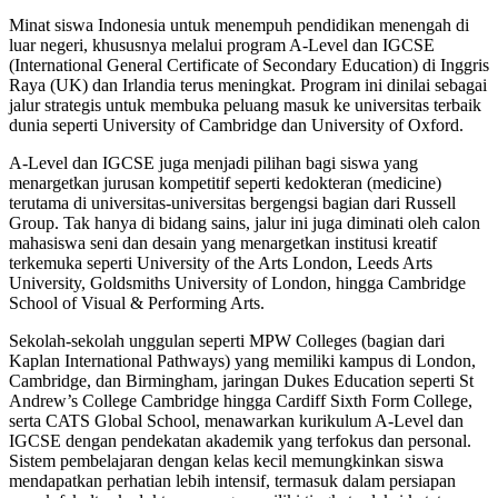
Minat siswa Indonesia untuk menempuh pendidikan menengah di
luar negeri, khususnya melalui program A-Level dan IGCSE
(International General Certificate of Secondary Education) di Inggris
Raya (UK) dan Irlandia terus meningkat. Program ini dinilai sebagai
jalur strategis untuk membuka peluang masuk ke universitas terbaik
dunia seperti University of Cambridge dan University of Oxford.
A-Level dan IGCSE juga menjadi pilihan bagi siswa yang
menargetkan jurusan kompetitif seperti kedokteran (medicine)
terutama di universitas-universitas bergengsi bagian dari Russell
Group. Tak hanya di bidang sains, jalur ini juga diminati oleh calon
mahasiswa seni dan desain yang menargetkan institusi kreatif
terkemuka seperti University of the Arts London, Leeds Arts
University, Goldsmiths University of London, hingga Cambridge
School of Visual & Performing Arts.
Sekolah-sekolah unggulan seperti MPW Colleges (bagian dari
Kaplan International Pathways) yang memiliki kampus di London,
Cambridge, dan Birmingham, jaringan Dukes Education seperti St
Andrew’s College Cambridge hingga Cardiff Sixth Form College,
serta CATS Global School, menawarkan kurikulum A-Level dan
IGCSE dengan pendekatan akademik yang terfokus dan personal.
Sistem pembelajaran dengan kelas kecil memungkinkan siswa
mendapatkan perhatian lebih intensif, termasuk dalam persiapan