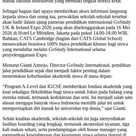
masuk fakultas kedokteran yang memiliki tingkat seleksi ketat.
Sebagai bagian dari upaya memberikan akses informasi langsung
kepada siswa dan orang tua, perwakilan sekolah-sekolah tersebut
akan hadir dalam ajang pameran pendidikan internasional GoStudy
UK & Ireland Expo 2026 yang akan diselenggarakan pada 16 Mei
2026 di Hotel Le Méridien, Jakarta pada pukul 14.00-18.00 WIB.
Bahkan, CATS Cambridge (bagian dari CATS Global School)
menawarkan beasiswa 100% biaya pendidikan khusus bagi siswa
yang mendaftar melalui GoStudy International selama
penyelenggaraan Expo.
Menurut Gianti Atmojo, Director GoStudy International, pemilihan
jalur pendidikan sejak dini menjadi faktor penting dalam
menentukan keberhasilan akademik siswa di masa depan.
“Program A-Level dan IGCSE memberikan fondasi akademik yang
kuat sekaligus fleksibilitas bagi siswa untuk fokus pada bidang yang
mereka minati, termasuk kedokteran dan seni. Ini menjadi salah satu
alasan mengapa banyak siswa Indonesia memilih jalur ini untuk
mempersiapkan diri masuk ke universitas top dunia,” ujar Gianti.
Selain kualitas akademik, sekolah-sekolah ini juga menyediakan
fasilitas boarding yang lengkap, termasuk akomodasi nyaman, tiga
kali makan sehari, serta pendampingan oleh house manager yang
memastikan kesejahteraan dan keamanan siswa selama tinggal di