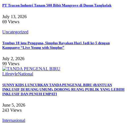
PT Tracon Industri Tanam 500 Bibit Mangrove di Dusun Tangkolak
July 13, 2026
69 Views
Uncategorized
Tembus 18 juta Pengguna, Simplus Rayakan Hari Jadi ke-5 dengan
Kampanye “Live Young with Simplus”
July 2, 2026
99 Views
Lifestyle
National
SUNNY KIDS LUNCURKAN TANDA PENGENAL BIRU (BANTUAN
INKLUSIF DI RUANG UMUM), DORONG RUANG PUBLIK YANG LEBIIH
INKLUSIF DAN PENUH EMPATI
June 5, 2026
243 Views
Internasional