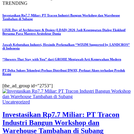
TRENDING
Investasikan Rp7.7 Miliar: PT Tracon Industri Bangun Workshop dan Warehouse
Tambahan di Subang
LIXIL Day of Architecture & Design (LDAD) 2026 Jadi Kesempatan Dialog Eksklusif
Bersama Para Maestro Arsitektur Dunia
Jawab Kebutuhan Industri, Hexindo Perkenalkan “WIXIM Supported by LANDCROS”
di Indonesia
“Showers That Stay with You” dari GROHE Menjawab Arti Kemewahan Modern
PT Delta Sukses Teknologi Perluas Distribusi DWAY, Perkuat Akses terhadap Produk
Resmi
[the_ad_group id="2753"]
Uncategorized
Investasikan Rp7.7 Miliar: PT Tracon
Industri Bangun Workshop dan
Warehouse Tambahan di Subang