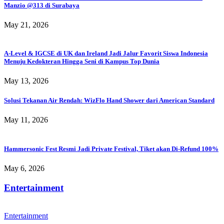
Manzio @313 di Surabaya
May 21, 2026
A-Level & IGCSE di UK dan Ireland Jadi Jalur Favorit Siswa Indonesia
Menuju Kedokteran Hingga Seni di Kampus Top Dunia
May 13, 2026
Solusi Tekanan Air Rendah: WizFlo Hand Shower dari American Standard
May 11, 2026
Hammersonic Fest Resmi Jadi Private Festival, Tiket akan Di-Refund 100%
May 6, 2026
Entertainment
Entertainment