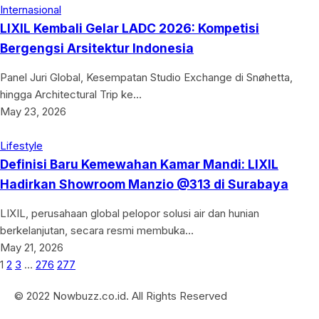
Internasional
LIXIL Kembali Gelar LADC 2026: Kompetisi
Bergengsi Arsitektur Indonesia
Panel Juri Global, Kesempatan Studio Exchange di Snøhetta,
hingga Architectural Trip ke…
May 23, 2026
Lifestyle
Definisi Baru Kemewahan Kamar Mandi: LIXIL
Hadirkan Showroom Manzio @313 di Surabaya
LIXIL, perusahaan global pelopor solusi air dan hunian
berkelanjutan, secara resmi membuka…
May 21, 2026
1
2
3
…
276
277
© 2022 Nowbuzz.co.id. All Rights Reserved