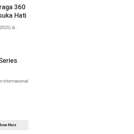
hraga 360
suka Hati
2025) di…
Series
 internasional
how More