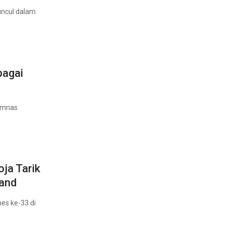
uncul dalam
bagai
imnas
ja Tarik
land
es ke-33 di