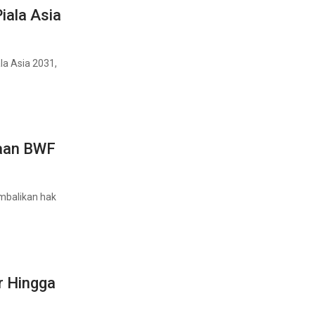
iala Asia
la Asia 2031,
raan BWF
mbalikan hak
r Hingga