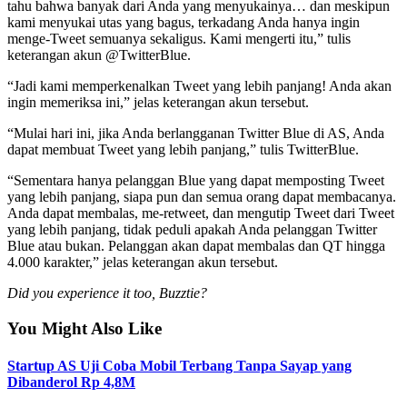
tahu bahwa banyak dari Anda yang menyukainya… dan meskipun
kami menyukai utas yang bagus, terkadang Anda hanya ingin
menge-Tweet semuanya sekaligus. Kami mengerti itu,” tulis
keterangan akun @TwitterBlue.
“Jadi kami memperkenalkan Tweet yang lebih panjang! Anda akan
ingin memeriksa ini,” jelas keterangan akun tersebut.
“Mulai hari ini, jika Anda berlangganan Twitter Blue di AS, Anda
dapat membuat Tweet yang lebih panjang,” tulis TwitterBlue.
“Sementara hanya pelanggan Blue yang dapat memposting Tweet
yang lebih panjang, siapa pun dan semua orang dapat membacanya.
Anda dapat membalas, me-retweet, dan mengutip Tweet dari Tweet
yang lebih panjang, tidak peduli apakah Anda pelanggan Twitter
Blue atau bukan. Pelanggan akan dapat membalas dan QT hingga
4.000 karakter,” jelas keterangan akun tersebut.
Did you experience it too, Buzztie?
You Might Also Like
Startup AS Uji Coba Mobil Terbang Tanpa Sayap yang
Dibanderol Rp 4,8M