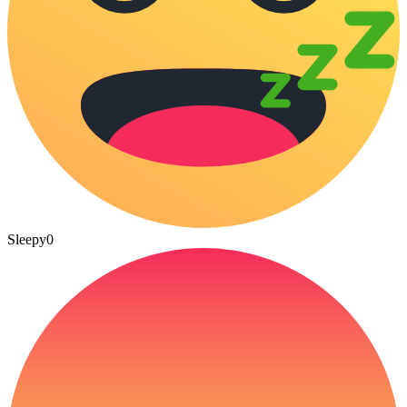
Sleepy
0