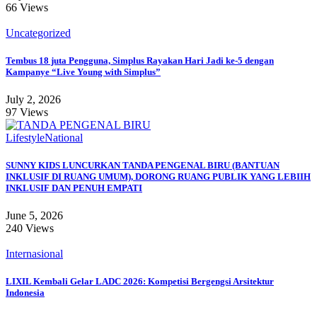
66 Views
Uncategorized
Tembus 18 juta Pengguna, Simplus Rayakan Hari Jadi ke-5 dengan
Kampanye “Live Young with Simplus”
July 2, 2026
97 Views
Lifestyle
National
SUNNY KIDS LUNCURKAN TANDA PENGENAL BIRU (BANTUAN
INKLUSIF DI RUANG UMUM), DORONG RUANG PUBLIK YANG LEBIIH
INKLUSIF DAN PENUH EMPATI
June 5, 2026
240 Views
Internasional
LIXIL Kembali Gelar LADC 2026: Kompetisi Bergengsi Arsitektur
Indonesia