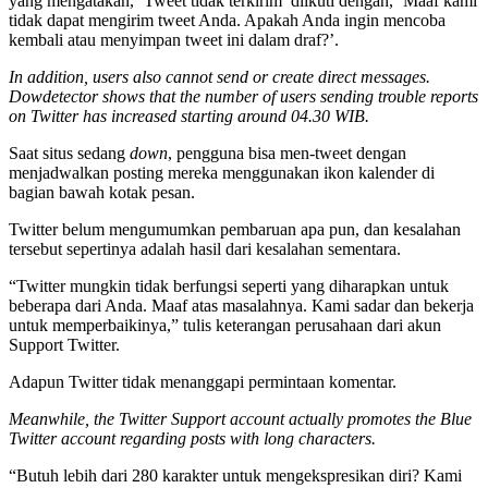
yang mengatakan, ‘Tweet tidak terkirim’ diikuti dengan, ‘Maaf kami
tidak dapat mengirim tweet Anda. Apakah Anda ingin mencoba
kembali atau menyimpan tweet ini dalam draf?’.
In addition, users also cannot send or create direct messages.
Dowdetector shows that the number of users sending trouble reports
on Twitter has increased starting around 04.30 WIB.
Saat situs sedang
down
, pengguna bisa men-tweet dengan
menjadwalkan posting mereka menggunakan ikon kalender di
bagian bawah kotak pesan.
Twitter belum mengumumkan pembaruan apa pun, dan kesalahan
tersebut sepertinya adalah hasil dari kesalahan sementara.
“Twitter mungkin tidak berfungsi seperti yang diharapkan untuk
beberapa dari Anda. Maaf atas masalahnya. Kami sadar dan bekerja
untuk memperbaikinya,” tulis keterangan perusahaan dari akun
Support Twitter.
Adapun Twitter tidak menanggapi permintaan komentar.
Meanwhile, the Twitter Support account actually promotes the Blue
Twitter account regarding posts with long characters.
“Butuh lebih dari 280 karakter untuk mengekspresikan diri? Kami