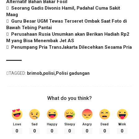
Alternatif Bahan Bakar Fosil
Seorang Gadis Divonis Hamil, Padahal Cuma Sakit
Maag
Guru Besar UGM Tewas Terseret Ombak Saat Foto di
Bawah Tebing Pantai
Perusahaan Rusia Umumkan akan Berikan Hadiah Rp2
M yang Bisa Menembak Jet AS
Penumpang Pria TransJakarta Dilecehkan Sesama Pria
TAGGED:
brimob
polisi
Polisi gadungan
What do you think?
Love
Sad
Happy
Sleepy
Angry
Dead
Wink
0
0
0
0
0
0
0