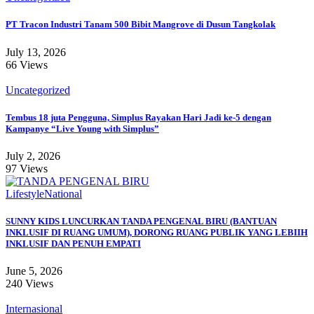
PT Tracon Industri Tanam 500 Bibit Mangrove di Dusun Tangkolak
July 13, 2026
66 Views
Uncategorized
Tembus 18 juta Pengguna, Simplus Rayakan Hari Jadi ke-5 dengan
Kampanye “Live Young with Simplus”
July 2, 2026
97 Views
Lifestyle
National
SUNNY KIDS LUNCURKAN TANDA PENGENAL BIRU (BANTUAN
INKLUSIF DI RUANG UMUM), DORONG RUANG PUBLIK YANG LEBIIH
INKLUSIF DAN PENUH EMPATI
June 5, 2026
240 Views
Internasional