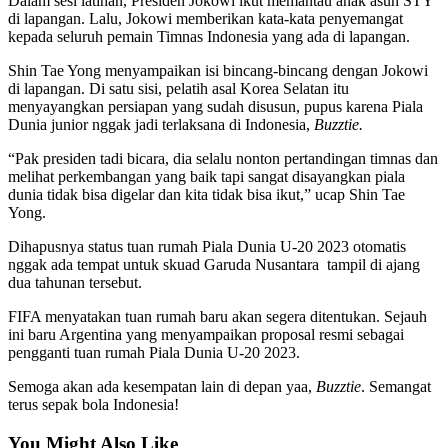
Dalam sesi latihan, Presiden Jokowi ikut memantau anak asuh STY
di lapangan. Lalu, Jokowi memberikan kata-kata penyemangat
kepada seluruh pemain Timnas Indonesia yang ada di lapangan.
Shin Tae Yong menyampaikan isi bincang-bincang dengan Jokowi
di lapangan. Di satu sisi, pelatih asal Korea Selatan itu
menyayangkan persiapan yang sudah disusun, pupus karena Piala
Dunia junior nggak jadi terlaksana di Indonesia,
Buzztie.
“Pak presiden tadi bicara, dia selalu nonton pertandingan timnas dan
melihat perkembangan yang baik tapi sangat disayangkan piala
dunia tidak bisa digelar dan kita tidak bisa ikut,” ucap Shin Tae
Yong.
Dihapusnya status tuan rumah Piala Dunia U-20 2023 otomatis
nggak ada tempat untuk skuad Garuda Nusantara tampil di ajang
dua tahunan tersebut.
FIFA menyatakan tuan rumah baru akan segera ditentukan. Sejauh
ini baru Argentina yang menyampaikan proposal resmi sebagai
pengganti tuan rumah Piala Dunia U-20 2023.
Semoga akan ada kesempatan lain di depan yaa,
Buzztie
. Semangat
terus sepak bola Indonesia!
You Might Also Like