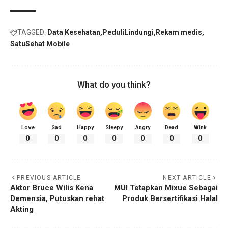
TAGGED:
Data Kesehatan
PeduliLindungi
Rekam medis
SatuSehat Mobile
What do you think?
Love
Sad
Happy
Sleepy
Angry
Dead
Wink
0
0
0
0
0
0
0
PREVIOUS ARTICLE
NEXT ARTICLE
Aktor Bruce Wilis Kena
MUI Tetapkan Mixue Sebagai
Demensia, Putuskan rehat
Produk Bersertifikasi Halal
Akting