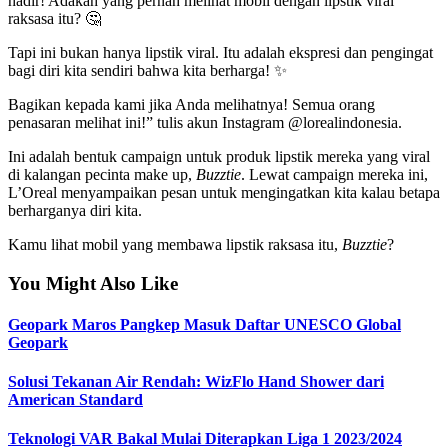
hadir! Adakah yang pernah melihat mobil dengan lipstik viral
raksasa itu? 🤔
Tapi ini bukan hanya lipstik viral. Itu adalah ekspresi dan pengingat
bagi diri kita sendiri bahwa kita berharga! ✨
Bagikan kepada kami jika Anda melihatnya! Semua orang
penasaran melihat ini!” tulis akun Instagram @lorealindonesia.
Ini adalah bentuk campaign untuk produk lipstik mereka yang viral
di kalangan pecinta make up,
Buzztie
. Lewat campaign mereka ini,
L’Oreal menyampaikan pesan untuk mengingatkan kita kalau betapa
berharganya diri kita.
Kamu lihat mobil yang membawa lipstik raksasa itu,
Buzztie
?
You Might Also Like
Geopark Maros Pangkep Masuk Daftar UNESCO Global
Geopark
Solusi Tekanan Air Rendah: WizFlo Hand Shower dari
American Standard
Teknologi VAR Bakal Mulai Diterapkan Liga 1 2023/2024