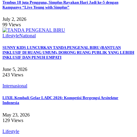
Tembus 18 juta Pengguna, Simplus Rayakan Hari Jadi ke-5 dengan
Kampanye “Live Young with Simplus”
July 2, 2026
99 Views
Lifestyle
National
SUNNY KIDS LUNCURKAN TANDA PENGENAL BIRU (BANTUAN
INKLUSIF DI RUANG UMUM), DORONG RUANG PUBLIK YANG LEBIIH
INKLUSIF DAN PENUH EMPATI
June 5, 2026
243 Views
Internasional
LIXIL Kembali Gelar LADC 2026: Kompetisi Bergengsi Arsitektur
Indonesia
May 23, 2026
129 Views
Lifestyle