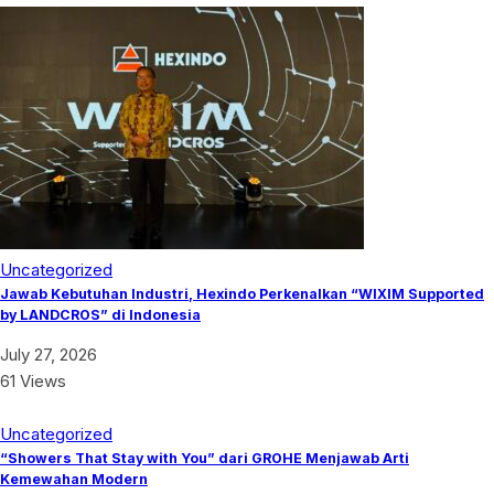
Uncategorized
Jawab Kebutuhan Industri, Hexindo Perkenalkan “WIXIM Supported
by LANDCROS” di Indonesia
July 27, 2026
61 Views
Uncategorized
“Showers That Stay with You” dari GROHE Menjawab Arti
Kemewahan Modern