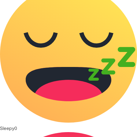
Sleepy
0