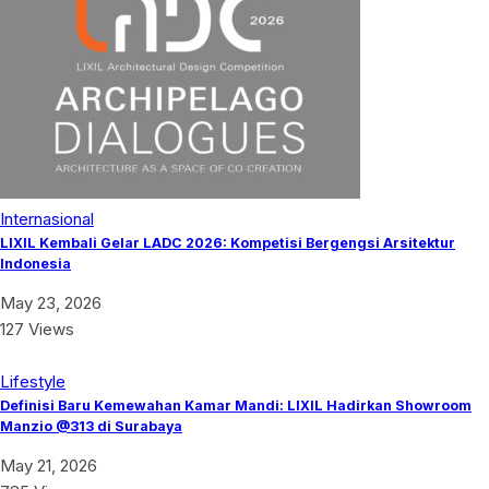
Internasional
LIXIL Kembali Gelar LADC 2026: Kompetisi Bergengsi Arsitektur
Indonesia
May 23, 2026
127 Views
Lifestyle
Definisi Baru Kemewahan Kamar Mandi: LIXIL Hadirkan Showroom
Manzio @313 di Surabaya
May 21, 2026