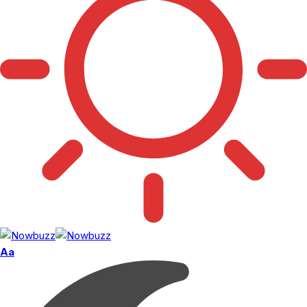
Font
Aa
Resizer