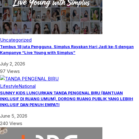
Uncategorized
Tembus 18 juta Pengguna, Simplus Rayakan Hari Jadi ke-5 dengan
Kampanye “Live Young with Simplus”
July 2, 2026
97 Views
Lifestyle
National
SUNNY KIDS LUNCURKAN TANDA PENGENAL BIRU (BANTUAN
INKLUSIF DI RUANG UMUM), DORONG RUANG PUBLIK YANG LEBIIH
INKLUSIF DAN PENUH EMPATI
June 5, 2026
240 Views