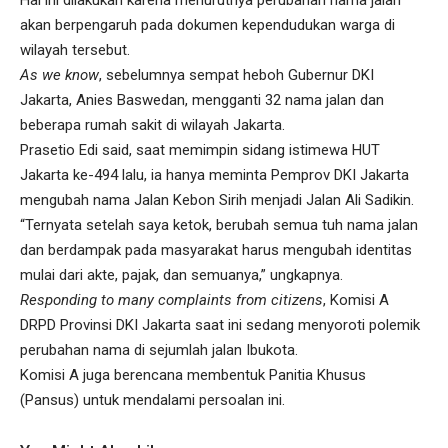
Hal ini dilakukan karena menurutnya perubahan nama jalan
akan berpengaruh pada dokumen kependudukan warga di
wilayah tersebut.
As we know
, sebelumnya sempat heboh Gubernur DKI
Jakarta, Anies Baswedan, mengganti 32 nama jalan dan
beberapa rumah sakit di wilayah Jakarta.
Prasetio Edi said, saat memimpin sidang istimewa HUT
Jakarta ke-494 lalu, ia hanya meminta Pemprov DKI Jakarta
mengubah nama Jalan Kebon Sirih menjadi Jalan Ali Sadikin.
“Ternyata setelah saya ketok, berubah semua tuh nama jalan
dan berdampak pada masyarakat harus mengubah identitas
mulai dari akte, pajak, dan semuanya,” ungkapnya.
Responding to many complaints from citizens
, Komisi A
DRPD Provinsi DKI Jakarta saat ini sedang menyoroti polemik
perubahan nama di sejumlah jalan Ibukota.
Komisi A juga berencana membentuk Panitia Khusus
(Pansus) untuk mendalami persoalan ini.