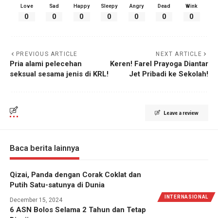
Love
Sad
Happy
Sleepy
Angry
Dead
Wink
0
0
0
0
0
0
0
PREVIOUS ARTICLE
NEXT ARTICLE
Pria alami pelecehan
Keren! Farel Prayoga Diantar
seksual sesama jenis di KRL!
Jet Pribadi ke Sekolah!
Leave a review
Baca berita lainnya
Qizai, Panda dengan Corak Coklat dan
Putih Satu-satunya di Dunia
INTERNASIONAL
December 15, 2024
6 ASN Bolos Selama 2 Tahun dan Tetap