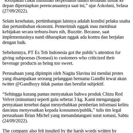
“Kebijakan cukai minuman berpemanis dalam kemasan untuk ke
depan dipersiapkan perencanaannya saat ini,” ujar Askolani, Selasa
(27/09/2022).
Selain kesehatan, pertimbangan lainnya adalah kondisi pelaku usaha
dan pertumbuhan ekonomi. Pemerintah nggak mau membuat
kebijakan secara terburu-buru nih, Buzztie. Because, saat
implementasinya nanti diharapkan nggak ada kontra dan berjalan
dengan baik.
Sebelumnya, PT Es Teh Indonesia got the public’s attention for
giving subpoenas (Somasi) to customers who criticized their
beverage products as being too sweet.
Perusahaan yang dipimpin oleh Nagita Slavina ini menilai protes
yang disampaikan seorang pelanggan bernama Gandhi lewat akun
twitter @Gandhoyy tidak pantas dan bersifat subjektif.
“Sehingga kurang pantas menyatakan bahwa produk Chizu Red
Velvet (minuman) seperti gula seberat 3 kg. Kami menganggap
pernyataan tersebut dapat menyebabkan pemberian informasi keliru
dan/atau menyesatkan kepada konsumen/publik,” tulis tim legal
perusahaan Brian Michel yang menandatangani surat somasi, Sabtu
(24/09/2022).
The company also felt insulted by the harsh words written by