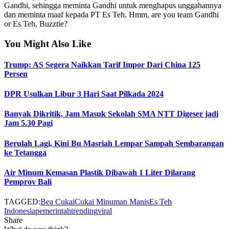
Gandhi, sehingga meminta Gandhi untuk menghapus unggahannya
dan meminta maaf kepada PT Es Teh. Hmm, are you team Gandhi
or Es Teh, Buzztie?
You Might Also Like
Trump: AS Segera Naikkan Tarif Impor Dari China 125
Persen
DPR Usulkan Libur 3 Hari Saat Pilkada 2024
Banyak Dikritik, Jam Masuk Sekolah SMA NTT Digeser jadi
Jam 5.30 Pagi
Berulah Lagi, Kini Bu Masriah Lempar Sampah Sembarangan
ke Tetangga
Air Minum Kemasan Plastik Dibawah 1 Liter Dilarang
Pemprov Bali
TAGGED:
Bea Cukai
Cukai Minuman Manis
Es Teh
Indonesia
pemerintah
trending
viral
Share