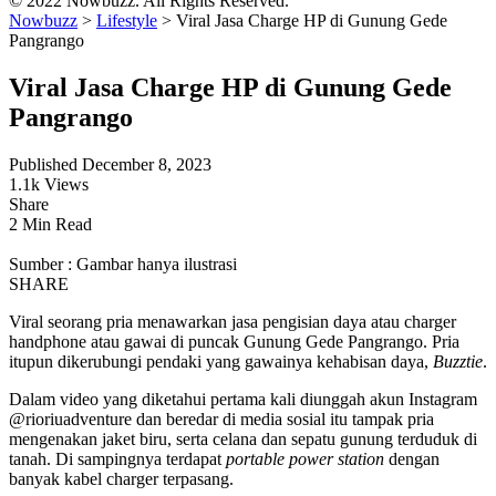
© 2022 Nowbuzz. All Rights Reserved.
Nowbuzz
>
Lifestyle
>
Viral Jasa Charge HP di Gunung Gede
Pangrango
Viral Jasa Charge HP di Gunung Gede
Pangrango
Published December 8, 2023
1.1k Views
Share
2 Min Read
Sumber : Gambar hanya ilustrasi
SHARE
Viral seorang pria menawarkan jasa pengisian daya atau charger
handphone atau gawai di puncak Gunung Gede Pangrango. Pria
itupun dikerubungi pendaki yang gawainya kehabisan daya,
Buzztie
.
Dalam video yang diketahui pertama kali diunggah akun Instagram
@rioriuadventure dan beredar di media sosial itu tampak pria
mengenakan jaket biru, serta celana dan sepatu gunung terduduk di
tanah. Di sampingnya terdapat
portable power station
dengan
banyak kabel charger terpasang.