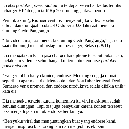
Di atas
portabel power station
itu terdapat selembar kertas tertulis
‘charger HP’ dengan tarif Rp 20 ribu hingga daya penuh.
Pemilik akun @Rioriuadventure, menyebut jika video tersebut
dibuat dan diunggah pada 24 Oktober 2023 lalu saat mendaki
Gunung Gede Pangrango.
“Itu video lama, saat mendaki Gunung Gede Pangrango,” ujar dia
saat dihubungi melalui Instagram messenger, Selasa (28/11).
Dia mengatakan kalau jasa charger handphone tersebut bukan asli,
melainkan video tersebut hanya konten untuk endrose
portabel
power station
.
“Yang viral itu hanya konten, endorse. Memang sengaja dibuat
seperti itu agar menarik. Mencontoh dari YouTuber terkenal Deni
Sumargo yang promosi dari endorse produknya selalu dibikin unik,”
kata dia.
Dia mengaku terkejut karena kontennya itu viral meskipun sudah
sebulan diunggah. Tapi dia juga bersyukur karena konten tersebut
bisa menjadi jalan untuk endorse berikutnya.
“Bersyukur viral dan menguntungkan buat yang endorse kami,
menjadi inspirasi buat orang lain dan menjadi rezeki kami