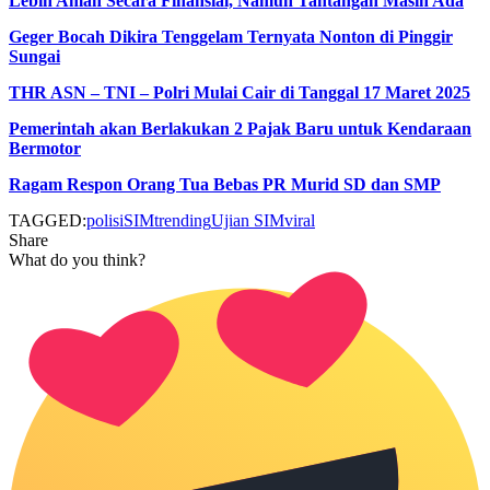
Lebih Aman Secara Finansial, Namun Tantangan Masih Ada
Geger Bocah Dikira Tenggelam Ternyata Nonton di Pinggir
Sungai
THR ASN – TNI – Polri Mulai Cair di Tanggal 17 Maret 2025
Pemerintah akan Berlakukan 2 Pajak Baru untuk Kendaraan
Bermotor
Ragam Respon Orang Tua Bebas PR Murid SD dan SMP
TAGGED:
polisi
SIM
trending
Ujian SIM
viral
Share
What do you think?