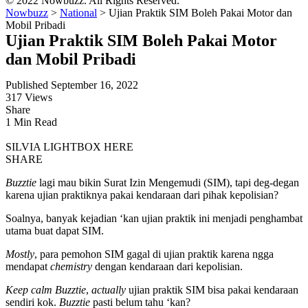
© 2022 Nowbuzz. All Rights Reserved.
Nowbuzz
>
National
>
Ujian Praktik SIM Boleh Pakai Motor dan
Mobil Pribadi
Ujian Praktik SIM Boleh Pakai Motor
dan Mobil Pribadi
Published September 16, 2022
317 Views
Share
1 Min Read
SILVIA LIGHTBOX HERE
SHARE
Buzztie
lagi mau bikin Surat Izin Mengemudi (SIM), tapi deg-degan
karena ujian praktiknya pakai kendaraan dari pihak kepolisian?
Soalnya, banyak kejadian ‘kan ujian praktik ini menjadi penghambat
utama buat dapat SIM.
Mostly
, para pemohon SIM gagal di ujian praktik karena ngga
mendapat
chemistry
dengan kendaraan dari kepolisian.
Keep calm Buzztie
,
actually
ujian praktik SIM bisa pakai kendaraan
sendiri kok.
Buzztie
pasti belum tahu ‘kan?