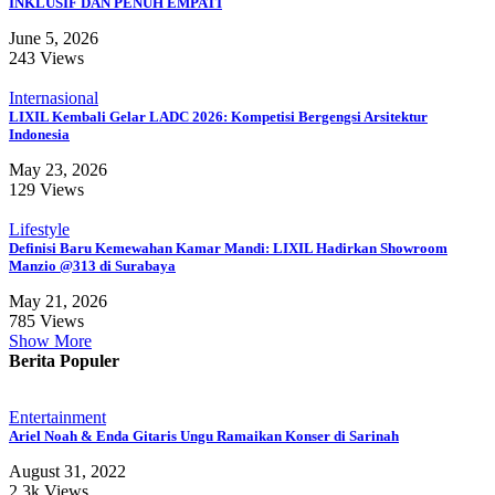
INKLUSIF DAN PENUH EMPATI
June 5, 2026
243 Views
Internasional
LIXIL Kembali Gelar LADC 2026: Kompetisi Bergengsi Arsitektur
Indonesia
May 23, 2026
129 Views
Lifestyle
Definisi Baru Kemewahan Kamar Mandi: LIXIL Hadirkan Showroom
Manzio @313 di Surabaya
May 21, 2026
785 Views
Show More
Berita Populer
Entertainment
Ariel Noah & Enda Gitaris Ungu Ramaikan Konser di Sarinah
August 31, 2022
2.3k Views