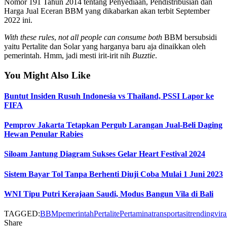
Nomor 191 Tahun 2014 tentang Penyediaan, Pendistribusian dan
Harga Jual Eceran BBM yang dikabarkan akan terbit September
2022 ini.
With these rules
,
not all people can consume both
BBM bersubsidi
yaitu Pertalite dan Solar yang harganya baru aja dinaikkan oleh
pemerintah. Hmm, jadi mesti irit-irit nih
Buzztie
.
You Might Also Like
Buntut Insiden Rusuh Indonesia vs Thailand, PSSI Lapor ke
FIFA
Pemprov Jakarta Tetapkan Pergub Larangan Jual-Beli Daging
Hewan Penular Rabies
Siloam Jantung Diagram Sukses Gelar Heart Festival 2024
Sistem Bayar Tol Tanpa Berhenti Diuji Coba Mulai 1 Juni 2023
WNI Tipu Putri Kerajaan Saudi, Modus Bangun Vila di Bali
TAGGED:
BBM
pemerintah
Pertalite
Pertamina
transportasi
trending
vira
Share