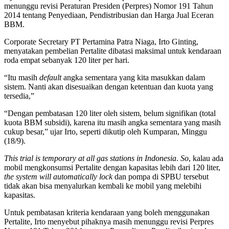
menunggu revisi Peraturan Presiden (Perpres) Nomor 191 Tahun
2014 tentang Penyediaan, Pendistribusian dan Harga Jual Eceran
BBM.
Corporate Secretary PT Pertamina Patra Niaga, Irto Ginting,
menyatakan pembelian Pertalite dibatasi maksimal untuk kendaraan
roda empat sebanyak 120 liter per hari.
“Itu masih
default
angka sementara yang kita masukkan dalam
sistem. Nanti akan disesuaikan dengan ketentuan dan kuota yang
tersedia,”
“Dengan pembatasan 120 liter oleh sistem, belum signifikan (total
kuota BBM subsidi), karena itu masih angka sementara yang masih
cukup besar,” ujar Irto, seperti dikutip oleh Kumparan, Minggu
(18/9).
This trial is temporary at all gas stations in Indonesia
.
So
, kalau ada
mobil mengkonsumsi Pertalite dengan kapasitas lebih dari 120 liter,
the system will automatically lock
dan pompa di SPBU tersebut
tidak akan bisa menyalurkan kembali ke mobil yang melebihi
kapasitas.
Untuk pembatasan kriteria kendaraan yang boleh menggunakan
Pertalite, Irto menyebut pihaknya masih menunggu revisi Perpres