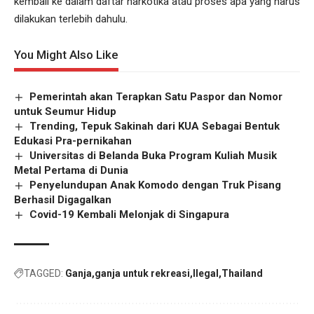
kembali ke dalam daftar narkotika atau proses apa yang harus
dilakukan terlebih dahulu.
You Might Also Like
Pemerintah akan Terapkan Satu Paspor dan Nomor
untuk Seumur Hidup
Trending, Tepuk Sakinah dari KUA Sebagai Bentuk
Edukasi Pra-pernikahan
Universitas di Belanda Buka Program Kuliah Musik
Metal Pertama di Dunia
Penyelundupan Anak Komodo dengan Truk Pisang
Berhasil Digagalkan
Covid-19 Kembali Melonjak di Singapura
TAGGED:
Ganja
ganja untuk rekreasi
Ilegal
Thailand