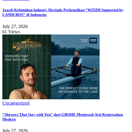
Jawab Kebutuhan Industri, Hexindo Perkenalkan “WIXIM Supported by
LANDCROS” di Indonesia
July 27, 2026
61 Views
Uncategorized
“Showers That Stay with You” dari GROHE Menjawab Arti Kemewahan
Modern
July 27, 2026