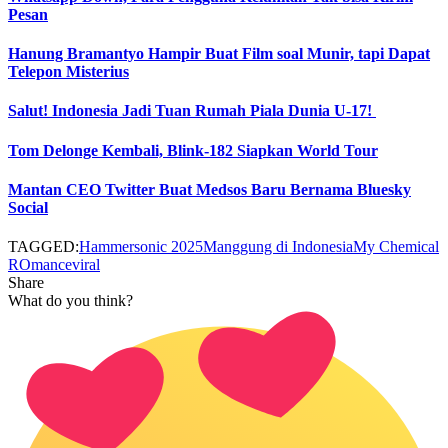
Pesan
Hanung Bramantyo Hampir Buat Film soal Munir, tapi Dapat
Telepon Misterius
Salut! Indonesia Jadi Tuan Rumah Piala Dunia U-17!
Tom Delonge Kembali, Blink-182 Siapkan World Tour
Mantan CEO Twitter Buat Medsos Baru Bernama Bluesky
Social
TAGGED:
Hammersonic 2025
Manggung di Indonesia
My Chemical
ROmance
viral
Share
What do you think?