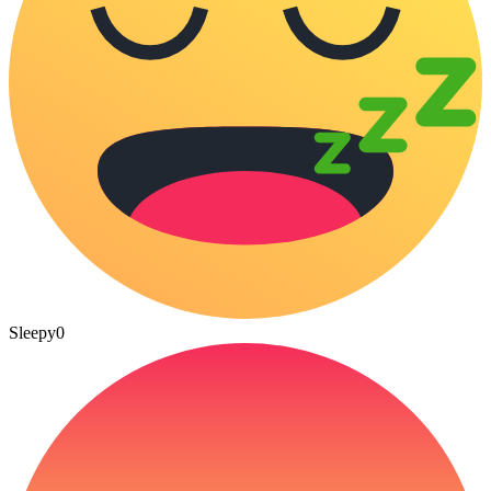
Sleepy
0