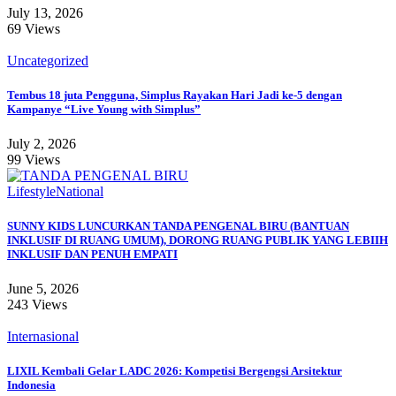
July 13, 2026
69 Views
Uncategorized
Tembus 18 juta Pengguna, Simplus Rayakan Hari Jadi ke-5 dengan
Kampanye “Live Young with Simplus”
July 2, 2026
99 Views
Lifestyle
National
SUNNY KIDS LUNCURKAN TANDA PENGENAL BIRU (BANTUAN
INKLUSIF DI RUANG UMUM), DORONG RUANG PUBLIK YANG LEBIIH
INKLUSIF DAN PENUH EMPATI
June 5, 2026
243 Views
Internasional
LIXIL Kembali Gelar LADC 2026: Kompetisi Bergengsi Arsitektur
Indonesia