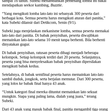
sampai 16 tahun. Subeki menambahkan pemenang lomba ini bakal
mendapatkan seekor kambing,
Buzztie
.
“Yang mengikuti lomba lato-lato ini sebanyak 300 peserta dari
berbagai kota. Semua peserta harus mengikuti aturan dari panitia,”
kata Subeki dilansir dari Detikcom, Senin (9/1).
Subeki juga menjelaskan mekanisme lomba, semua peserta memakai
lato-lato dari panitia. Di babak penyisihan, peserta diwajibkan
memainkan lato-lato selama 10 menit tanpa berhenti. Bila berhenti
dinyatakan gugur.
Di babak penyisihan, ratusan peserta dibagi menjadi beberapa
kelompok. Setiap kelompok terdiri dari 20 peserta. Selanjutnya,
peserta yang bisa menyelesaikan babak penyisihan dipersilakan
mengikuti babak kedua.
Setelahnya, di babak semifinal peserta harus memainkan lato-lato
sambil duduk, jongkok, serta berjalan memutar. Dari 300 peserta,
yang lolos ke babak final hanya 43 anak.
“Untuk kategori final mereka dituntut memainkan lato sekuat
mungkin. Siapa yang paling lama, dialah yang juara,” terang
Subeki.
Dari 43 anak yang masuk babak final, panitia mengambil tiga orang