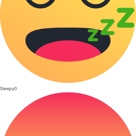
Sleepy
0