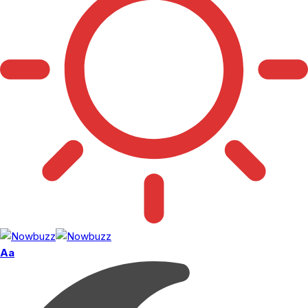
Font
Aa
Resizer