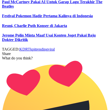
Paul McCartney Pakai AI Untuk Garap Lagu Terakhir The
Beatles
Festival Pokemon Hadir Pertama Kalinya di Indonesia
Resmi, Charlie Puth Konser di Jakarta
Jerome Polin Minta Maaf Usai Konten Joget Pakai Baju
Dokter Dikritik
TAGGED:
KDRT
kpi
trending
viral
Share
What do you think?