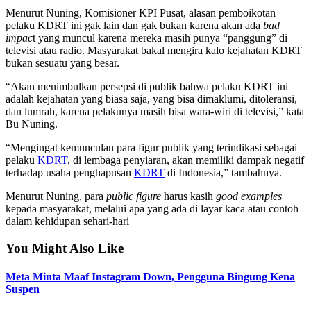
Menurut Nuning, Komisioner KPI Pusat, alasan pemboikotan
pelaku KDRT ini gak lain dan gak bukan karena akan ada
bad
impac
t yang muncul karena mereka masih punya “panggung” di
televisi atau radio. Masyarakat bakal mengira kalo kejahatan KDRT
bukan sesuatu yang besar.
“Akan menimbulkan persepsi di publik bahwa pelaku KDRT ini
adalah kejahatan yang biasa saja, yang bisa dimaklumi, ditoleransi,
dan lumrah, karena pelakunya masih bisa wara-wiri di televisi,” kata
Bu Nuning.
“Mengingat kemunculan para figur publik yang terindikasi sebagai
pelaku
KDRT
, di lembaga penyiaran, akan memiliki dampak negatif
terhadap usaha penghapusan
KDRT
di Indonesia,” tambahnya.
Menurut Nuning, para
public figure
harus kasih
good examples
kepada masyarakat, melalui apa yang ada di layar kaca atau contoh
dalam kehidupan sehari-hari
You Might Also Like
Meta Minta Maaf Instagram Down, Pengguna Bingung Kena
Suspen