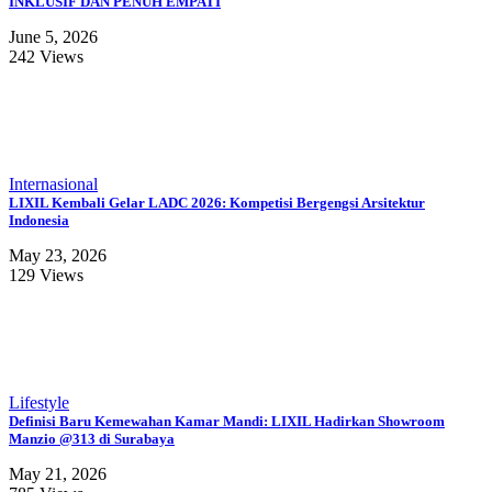
INKLUSIF DAN PENUH EMPATI
June 5, 2026
242 Views
Internasional
LIXIL Kembali Gelar LADC 2026: Kompetisi Bergengsi Arsitektur
Indonesia
May 23, 2026
129 Views
Lifestyle
Definisi Baru Kemewahan Kamar Mandi: LIXIL Hadirkan Showroom
Manzio @313 di Surabaya
May 21, 2026