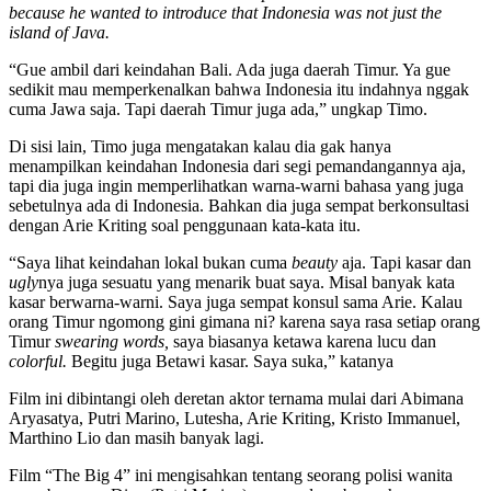
because he wanted to introduce that Indonesia was not just the
island of Java.
“Gue ambil dari keindahan Bali. Ada juga daerah Timur. Ya gue
sedikit mau memperkenalkan bahwa Indonesia itu indahnya nggak
cuma Jawa saja. Tapi daerah Timur juga ada,” ungkap Timo.
Di sisi lain, Timo juga mengatakan kalau dia gak hanya
menampilkan keindahan Indonesia dari segi pemandangannya aja,
tapi dia juga ingin memperlihatkan warna-warni bahasa yang juga
sebetulnya ada di Indonesia. Bahkan dia juga sempat berkonsultasi
dengan Arie Kriting soal penggunaan kata-kata itu.
“Saya lihat keindahan lokal bukan cuma
beauty
aja. Tapi kasar dan
ugly
nya juga sesuatu yang menarik buat saya. Misal banyak kata
kasar berwarna-warni. Saya juga sempat konsul sama Arie. Kalau
orang Timur ngomong gini gimana ni? karena saya rasa setiap orang
Timur
swearing words,
saya biasanya ketawa karena lucu dan
colorful.
Begitu juga Betawi kasar. Saya suka,” katanya
Film ini dibintangi oleh deretan aktor ternama mulai dari Abimana
Aryasatya, Putri Marino, Lutesha, Arie Kriting, Kristo Immanuel,
Marthino Lio dan masih banyak lagi.
Film “The Big 4” ini mengisahkan tentang seorang polisi wanita