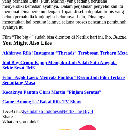
yang bernama Dina (Putri Marino) yang sedang berusaha
menyelidiki kematian ayahnya. Dalam perjalanan penyelidikan itu
membuat Dina bertemu dengan Topan di sebuah pulau tropis yang
belum pernah dia kunjungi sebelumnya. Lalu, Dina juga
menemukan hal penting lainnya selama proses pencarian pembunuh
ayahnya itu.
Film “The big 4” sudah bisa ditonton di Netflix hari ini, lho,
Buzztie
.
You Might Also Like
Akhirnya Rilis! Instagram “Threads” Terobosan Terbaru Meta
Idol Boy Group K-pop Mengaku Jadi Salah Satu Anggota
Sekte Sesat JMS
Film “Agak Laen: Menyala Pantiku” Resmi Jadi Film Terlaris
Sepanjang Masa
Kocaknya Pantun Chris Martin “Pinjam Seratus”
Game ‘Among Us’ Bakal Rilis TV Show
TAGGED:
Keindahan Indonesia
Netflix
The Big 4
Share
What do you think?