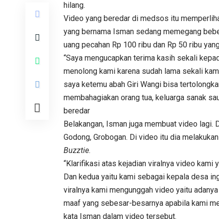
hilang.
Video yang beredar di medsos itu memperlih
yang bernama Isman sedang memegang beber
uang pecahan Rp 100 ribu dan Rp 50 ribu yan
“Saya mengucapkan terima kasih sekali kepad
menolong kami karena sudah lama sekali kami m
saya ketemu abah Giri Wangi bisa tertolongk
membahagiakan orang tua, keluarga sanak sau
beredar
Belakangan, Isman juga membuat video lagi. D
Godong, Grobogan. Di video itu dia melakukan 
Buzztie
.
“Klarifikasi atas kejadian viralnya video kam
Dan kedua yaitu kami sebagai kepala desa i
viralnya kami mengunggah video yaitu adanya
maaf yang sebesar-besarnya apabila kami me
kata Isman dalam video tersebut.