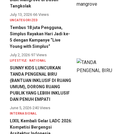
Tangkolak
July 13, 2026
66 Views
UNCATEGORIZED
Tembus 18 juta Pengguna,
Simplus Rayakan Hari Jadi ke-
5 dengan Kampanye “Live
Young with Simplus”
July 2, 2026
97 Views
LIFESTYLE
NATIONAL
SUNNY KIDS LUNCURKAN
TANDA PENGENAL BIRU
(BANTUAN INKLUSIF DI RUANG
UMUM), DORONG RUANG
PUBLIK YANG LEBIIH INKLUSIF
DAN PENUH EMPATI
June 5, 2026
240 Views
INTERNASIONAL
LIXIL Kembali Gelar LADC 2026:
Kompetisi Bergengsi
Arsitektur Indonesia