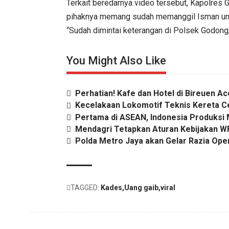
Terkait beredarnya video tersebut, Kapolre
pihaknya memang sudah memanggil Isman untuk
“Sudah dimintai keterangan di Polsek Godong
You Might Also Like
Perhatian! Kafe dan Hotel di Bireuen Ac
Kecelakaan Lokomotif Teknis Kereta C
Pertama di ASEAN, Indonesia Produksi M
Mendagri Tetapkan Aturan Kebijakan W
Polda Metro Jaya akan Gelar Razia Ope
TAGGED:
Kades
Uang gaib
viral