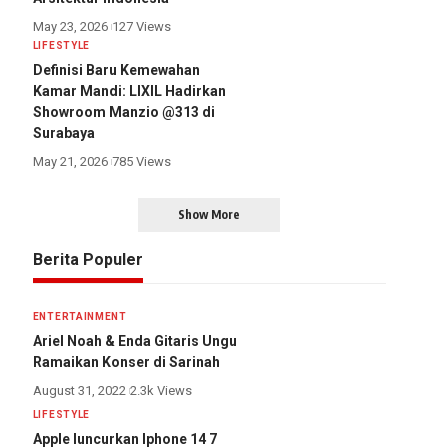
May 23, 2026
127 Views
LIFESTYLE
Definisi Baru Kemewahan
Kamar Mandi: LIXIL Hadirkan
Showroom Manzio @313 di
Surabaya
May 21, 2026
785 Views
Show More
Berita Populer
ENTERTAINMENT
Ariel Noah & Enda Gitaris Ungu
Ramaikan Konser di Sarinah
August 31, 2022
2.3k Views
LIFESTYLE
Apple luncurkan Iphone 14 7