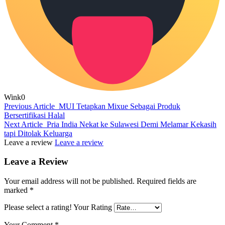
Wink
0
Previous Article
MUI Tetapkan Mixue Sebagai Produk
Bersertifikasi Halal
Next Article
Pria India Nekat ke Sulawesi Demi Melamar Kekasih
tapi Ditolak Keluarga
Leave a review
Leave a review
Leave a Review
Your email address will not be published.
Required fields are
marked
*
Please select a rating!
Your Rating
Your Comment
*