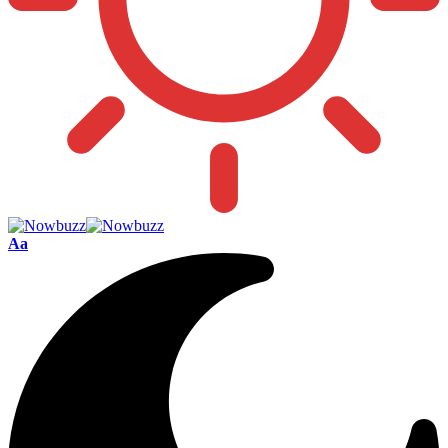
Font
Aa
Resizer