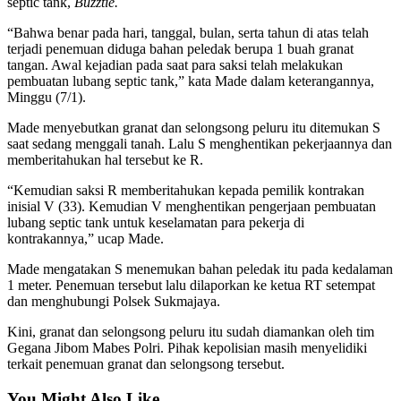
septic tank,
Buzztie.
“Bahwa benar pada hari, tanggal, bulan, serta tahun di atas telah
terjadi penemuan diduga bahan peledak berupa 1 buah granat
tangan. Awal kejadian pada saat para saksi telah melakukan
pembuatan lubang septic tank,” kata Made dalam keterangannya,
Minggu (7/1).
Made menyebutkan granat dan selongsong peluru itu ditemukan S
saat sedang menggali tanah. Lalu S menghentikan pekerjaannya dan
memberitahukan hal tersebut ke R.
“Kemudian saksi R memberitahukan kepada pemilik kontrakan
inisial V (33). Kemudian V menghentikan pengerjaan pembuatan
lubang septic tank untuk keselamatan para pekerja di
kontrakannya,” ucap Made.
Made mengatakan S menemukan bahan peledak itu pada kedalaman
1 meter. Penemuan tersebut lalu dilaporkan ke ketua RT setempat
dan menghubungi Polsek Sukmajaya.
Kini, granat dan selongsong peluru itu sudah diamankan oleh tim
Gegana Jibom Mabes Polri. Pihak kepolisian masih menyelidiki
terkait penemuan granat dan selongsong tersebut.
You Might Also Like