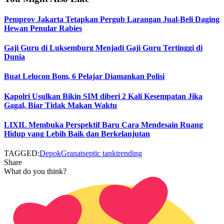
Pemprov Jakarta Tetapkan Pergub Larangan Jual-Beli Daging
Hewan Penular Rabies
Gaji Guru di Luksemburg Menjadi Gaji Guru Tertinggi di
Dunia
Buat Lelucon Bom, 6 Pelajar Diamankan Polisi
Kapolri Usulkan Bikin SIM diberi 2 Kali Kesempatan Jika
Gagal, Biar Tidak Makan Waktu
LIXIL Membuka Perspektif Baru Cara Mendesain Ruang
Hidup yang Lebih Baik dan Berkelanjutan
TAGGED:
Depok
Granat
septic tank
trending
Share
What do you think?