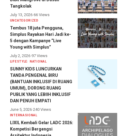
Tangkolak
July 13, 2026
66 Views
UNCATEGORIZED
Tembus 18 juta Pengguna,
Simplus Rayakan Hari Jadi ke-
5 dengan Kampanye “Live
Young with Simplus”
July 2, 2026
97 Views
LIFESTYLE
NATIONAL
SUNNY KIDS LUNCURKAN
TANDA PENGENAL BIRU
(BANTUAN INKLUSIF DI RUANG
UMUM), DORONG RUANG
PUBLIK YANG LEBIIH INKLUSIF
DAN PENUH EMPATI
June 5, 2026
240 Views
INTERNASIONAL
LIXIL Kembali Gelar LADC 2026:
Kompetisi Bergengsi
Arsitektur Indonesia