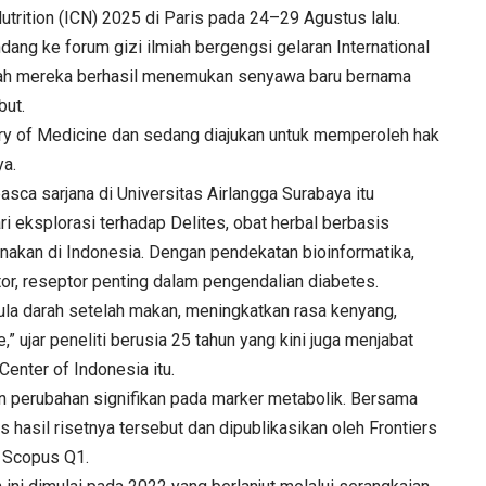
utrition (ICN) 2025 di Paris pada 24–29 Agustus lalu.
dang ke forum gizi ilmiah bergengsi gelaran International
telah mereka berhasil menemukan senyawa baru bernama
but.
rary of Medicine dan sedang diajukan untuk memperoleh hak
ya.
asca sarjana di Universitas Airlangga Surabaya itu
i eksplorasi terhadap Delites, obat herbal berbasis
unakan di Indonesia. Dengan pendekatan bioinformatika,
or, reseptor penting dalam pengendalian diabetes.
la darah setelah makan, meningkatkan rasa kenyang,
ujar peneliti berusia 25 tahun yang kini juga menjabat
enter of Indonesia itu.
kan perubahan signifikan pada marker metabolik. Bersama
s hasil risetnya tersebut dan dipublikasikan oleh Frontiers
ri Scopus Q1.