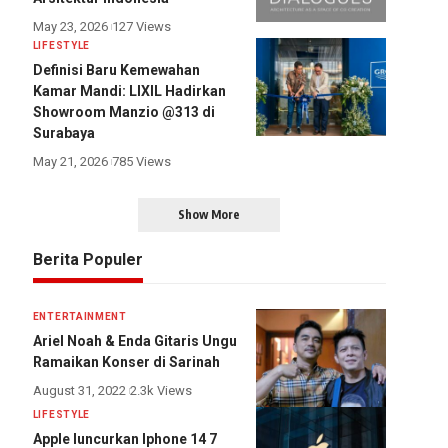
May 23, 2026
127 Views
LIFESTYLE
Definisi Baru Kemewahan
Kamar Mandi: LIXIL Hadirkan
Showroom Manzio @313 di
Surabaya
May 21, 2026
785 Views
Show More
Berita Populer
ENTERTAINMENT
Ariel Noah & Enda Gitaris Ungu
Ramaikan Konser di Sarinah
August 31, 2022
2.3k Views
LIFESTYLE
Apple luncurkan Iphone 14 7