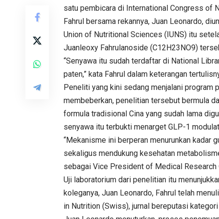
satu pembicara di International Congress of N
Fahrul bersama rekannya, Juan Leonardo, diun
Union of Nutritional Sciences (IUNS) itu se
Juanleoxy Fahrulanoside (C12H23NO9) terse
“Senyawa itu sudah terdaftar di National Lib
paten,” kata Fahrul dalam keterangan tertulisn
Peneliti yang kini sedang menjalani program p
membeberkan, penelitian tersebut bermula dar
formula tradisional Cina yang sudah lama dig
senyawa itu terbukti menarget GLP-1 modulat
“Mekanisme ini berperan menurunkan kadar gu
sekaligus mendukung kesehatan metabolisme,” 
sebagai Vice President of Medical Research C
Uji laboratorium dari penelitian itu menunjuk
koleganya, Juan Leonardo, Fahrul telah menuli
in Nutrition (Swiss), jurnal bereputasi katego