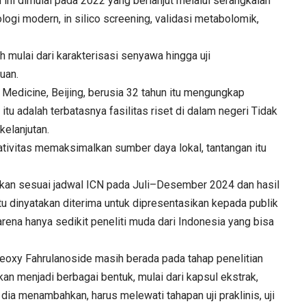
ni dimulai pada 2022 yang berlanjut melalui serangkaian
ologi modern, in silico screening, validasi metabolomik,
h mulai dari karakterisasi senyawa hingga uji
uan.
Medicine, Beijing, berusia 32 tahun itu mengungkap
 itu adalah terbatasnya fasilitas riset di dalam negeri Tidak
kelanjutan.
eativitas memaksimalkan sumber daya lokal, tantangan itu
imkan sesuai jadwal ICN pada Juli–Desember 2024 dan hasil
u dinyatakan diterima untuk dipresentasikan kepada publik
karena hanya sedikit peneliti muda dari Indonesia yang bisa
leoxy Fahrulanoside masih berada pada tahap penelitian
an menjadi berbagai bentuk, mulai dari kapsul ekstrak,
 dia menambahkan, harus melewati tahapan uji praklinis, uji