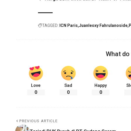
TAGGED:
ICN Paris
Juanleoxy Fahrulanoside
P
What do 
Love
Sad
Happy
Sl
0
0
0
PREVIOUS ARTICLE