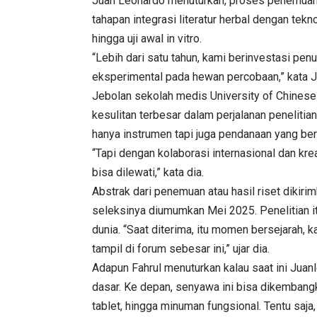
Juan Leonardo menuturkan, proses penemuan i
tahapan integrasi literatur herbal dengan tekn
hingga uji awal in vitro.
“Lebih dari satu tahun, kami berinvestasi penu
eksperimental pada hewan percobaan,” kata J
Jebolan sekolah medis University of Chinese 
kesulitan terbesar dalam perjalanan penelitian
hanya instrumen tapi juga pendanaan yang ber
“Tapi dengan kolaborasi internasional dan kr
bisa dilewati,” kata dia.
Abstrak dari penemuan atau hasil riset dikir
seleksinya diumumkan Mei 2025. Penelitian it
dunia. “Saat diterima, itu momen bersejarah, 
tampil di forum sebesar ini,” ujar dia.
Adapun Fahrul menuturkan kalau saat ini Juan
dasar. Ke depan, senyawa ini bisa dikembangk
tablet, hingga minuman fungsional. Tentu saja,