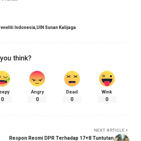
eneliti Indonesia
UIN Sunan Kalijaga
you think?
eepy
Angry
Dead
Wink
0
0
0
0
NEXT ARTICLE
Respon Resmi DPR Terhadap 17+8 Tuntutan