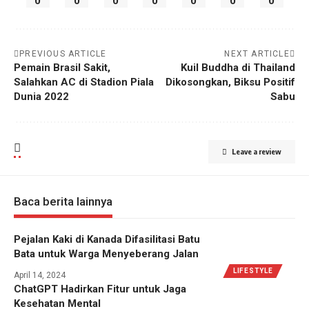
0
0
0
0
0
0
0
PREVIOUS ARTICLE
NEXT ARTICLE
Pemain Brasil Sakit,
Kuil Buddha di Thailand
Salahkan AC di Stadion Piala
Dikosongkan, Biksu Positif
Dunia 2022
Sabu
Leave a review
Baca berita lainnya
Pejalan Kaki di Kanada Difasilitasi Batu
Bata untuk Warga Menyeberang Jalan
LIFESTYLE
April 14, 2024
ChatGPT Hadirkan Fitur untuk Jaga
Kesehatan Mental