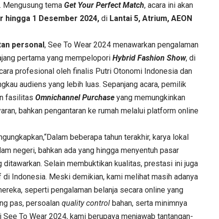
kal. Mengusung tema
Get Your Perfect Match
, acara ini akan
r hingga 1 Desember 2024,
di
Lantai 5, Atrium, AEON
tan personal
, See To Wear 2024 menawarkan pengalaman
di ajang pertama yang mempelopori
Hybrid Fashion Show
, di
ara profesional oleh finalis Putri Otonomi Indonesia dan
gkau audiens yang lebih luas. Sepanjang acara, pemilik
 fasilitas
Omnichannel Purchase
yang memungkinkan
ran, bahkan pengantaran ke rumah melalui platform online
gungkapkan,“Dalam beberapa tahun terakhir, karya lokal
lam negeri, bahkan ada yang hingga menyentuh pasar
 ditawarkan. Selain membuktikan kualitas, prestasi ini juga
 di Indonesia. Meski demikian, kami melihat masih adanya
eka, seperti pengalaman belanja secara online yang
ang pas, persoalan
quality control
bahan, serta minimnya
lui See To Wear 2024, kami berupaya menjawab tantangan-