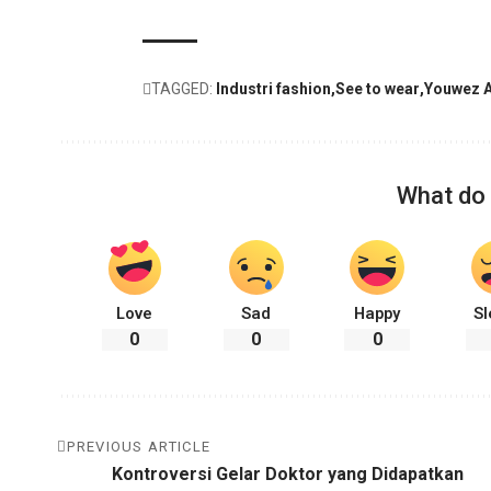
TAGGED:
Industri fashion
See to wear
Youwez 
What do 
Love
Sad
Happy
Sl
0
0
0
PREVIOUS ARTICLE
Kontroversi Gelar Doktor yang Didapatkan