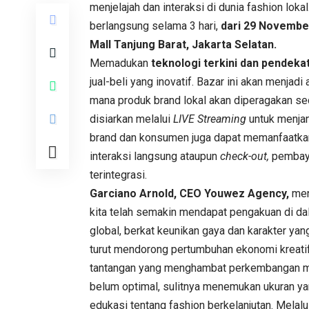
menjelajah dan interaksi di dunia fashion lo
berlangsung selama 3 hari,
dari 29 Novembe
Mall Tanjung Barat, Jakarta Selatan.
Memadukan
teknologi terkini dan pendeka
jual-beli yang inovatif. Bazar ini akan menja
mana produk brand lokal akan diperagakan sec
disiarkan melalui
LIVE Streaming
untuk menjan
brand dan konsumen juga dapat memanfaatkan
interaksi langsung ataupun
check-out,
pembaya
terintegrasi.
Garciano Arnold, CEO Youwez Agency,
men
kita telah semakin mendapat pengakuan di da
global, berkat keunikan gaya dan karakter yang
turut mendorong pertumbuhan ekonomi kreatif
tantangan yang menghambat perkembangan mer
belum optimal, sulitnya menemukan ukuran y
edukasi tentang fashion berkelanjutan. Mela