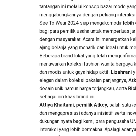
tantangan ini melalui konsep bazar mode ya
menggabungkannya dengan peluang interaksi 
See To Wear 2024 siap mengakomodir
lebih 
bagi para pemilik usaha untuk memperluas ja
dengan masyarakat. Acara ini menargetkan k
ajang belanja yang menarik dan ideal untuk me
Beberapa brand lokal yang telah mengonfirmas
menawarkan koleksi fashion wanita bergaya k
dan modis untuk gaya hidup aktif,
Lizahrani
y
elegan dalam koleksi pakaian panjangnya,
At
desain unik namun harga terjangkau, serta
Ric
sebagai ciri khas brand ini.
Attiya Khaitami, pemilik Atkey,
salah satu
t
dan mengapresiasi adanya inisiatif serta ino
dukungan nyata bagi kami, para pengusaha U
interaksi yang lebih bermakna. Apalagi adany