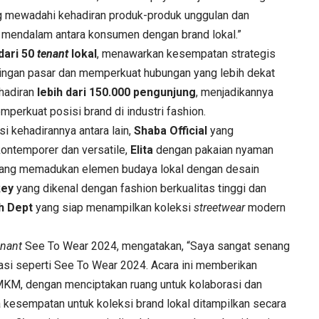
ng mewadahi kehadiran produk-produk unggulan dan
mendalam antara konsumen dengan brand lokal.”
dari 50
tenant
lokal
, menawarkan kesempatan strategis
ringan pasar dan memperkuat hubungan yang lebih dekat
ehadiran
lebih dari 150.000 pengunjung
, menjadikannya
mperkuat posisi brand di industri fashion.
i kehadirannya antara lain,
Shaba Official
yang
ontemporer dan versatile,
Elita
dengan pakaian nyaman
ang memadukan elemen budaya lokal dengan desain
key
yang dikenal dengan fashion berkualitas tinggi dan
h Dept
yang siap menampilkan koleksi
streetwear
modern
enant
See To Wear 2024, mengatakan, “Saya sangat senang
vasi seperti See To Wear 2024. Acara ini memberikan
MKM, dengan menciptakan ruang untuk kolaborasi dan
a kesempatan untuk koleksi brand lokal ditampilkan secara