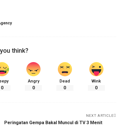
Agency
you think?
eepy
Angry
Dead
Wink
0
0
0
0
NEXT ARTICLE
Peringatan Gempa Bakal Muncul di TV 3 Menit