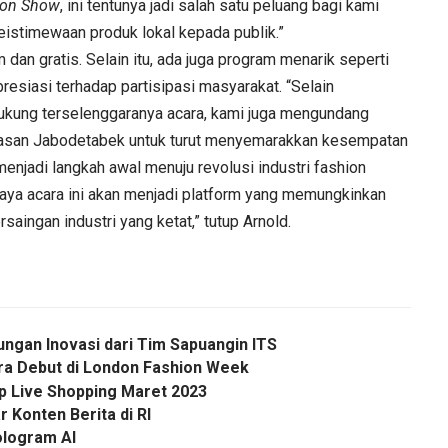
ion Show
, ini tentunya jadi salah satu peluang bagi kami
keistimewaan produk lokal kepada publik.”
dan gratis. Selain itu, ada juga program menarik seperti
esiasi terhadap partisipasi masyarakat. “Selain
ukung terselenggaranya acara, kami juga mengundang
wasan Jabodetabek untuk turut menyemarakkan kesempatan
menjadi langkah awal menuju revolusi industri fashion
caya acara ini akan menjadi platform yang memungkinkan
rsaingan industri yang ketat,” tutup Arnold.
ungan Inovasi dari Tim Sapuangin ITS
ira Debut di London Fashion Week
up Live Shopping Maret 2023
 Konten Berita di RI
Hologram AI