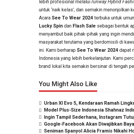
lebih profesional melalui
runway Hybrid Fash
untuk ‘naik kelas’, dan semakin menonjolkan 
Acara
See To Wear 2024
terbuka untuk umum 
Lucky Spin
dan
Flash Sale
sebagai bentuk apr
menyambut baik pihak-pihak yang ingin mend
masyarakat terutama yang berdomisili di ka
ini. Kami berharap
See To Wear 2024
dapat 
Indonesia yang lebih berkelanjutan. Kami per
brand lokal kita semakin bersinar di tengah pe
You Might Also Like
Urban XI Evo 5, Kendaraan Ramah Lingk
Model Plus-Size Indonesia Shahnaz Ind
Ingin Tampil Sederhana, Instagram Tut
Google-Facebook Akan Diwajibkan Bayar
Seniman Spanyol Alicia Framis Nikahi 