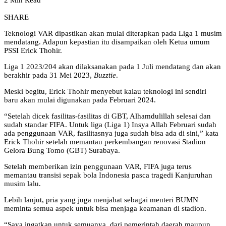
2 Min Read
SHARE
Teknologi VAR dipastikan akan mulai diterapkan pada Liga 1 musim
mendatang. Adapun kepastian itu disampaikan oleh Ketua umum
PSSI Erick Thohir.
Liga 1 2023/204 akan dilaksanakan pada 1 Juli mendatang dan akan
berakhir pada 31 Mei 2023,
Buzztie
.
Meski begitu, Erick Thohir menyebut kalau teknologi ini sendiri
baru akan mulai digunakan pada Februari 2024.
“Setelah dicek fasilitas-fasilitas di GBT, Alhamdulillah selesai dan
sudah standar FIFA. Untuk liga (Liga 1) Insya Allah Februari sudah
ada penggunaan VAR, fasilitasnya juga sudah bisa ada di sini,” kata
Erick Thohir setelah memantau perkembangan renovasi Stadion
Gelora Bung Tomo (GBT) Surabaya.
Setelah memberikan izin penggunaan VAR, FIFA juga terus
memantau transisi sepak bola Indonesia pasca tragedi Kanjuruhan
musim lalu.
Lebih lanjut, pria yang juga menjabat sebagai menteri BUMN
meminta semua aspek untuk bisa menjaga keamanan di stadion.
“Saya ingatkan untuk semuanya, dari pemerintah daerah maupun