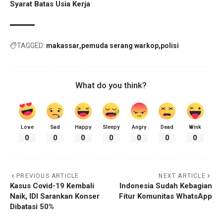
Syarat Batas Usia Kerja
TAGGED:
makassar
pemuda serang warkop
polisi
What do you think?
Love
Sad
Happy
Sleepy
Angry
Dead
Wink
0
0
0
0
0
0
0
PREVIOUS ARTICLE
NEXT ARTICLE
Kasus Covid-19 Kembali
Indonesia Sudah Kebagian
Naik, IDI Sarankan Konser
Fitur Komunitas WhatsApp
Dibatasi 50%