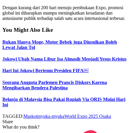
Dengan kurang dari 200 hari menuju pembukaan Expo, promosi
global ini diharapkan mampu meningkatkan kesadaran dan
antusiasme publik terhadap salah satu acara internasional terbesar.
You Might Also Like
Bukan Hanya Moge, Motor Bebek juga Diusulkan Boleh
Lewat Jalan Tol
Jokowi Ubah Nama Libur Isa Almasih Menjadi Yesus Kristus
Hari Ini Jokowi Bertemu Presiden FIFA￼
Seorang Anggota Parlemen Prancis Diskors Karena
Mengibarkan Bendera Palestina
Belanja di Malaysia Bisa Pakai Rupiah Via QRIS Mulai Hari
Ini
TAGGED:
Maskot
myuka-myuka
World Expo 2025 Osaka
Share
What do you think?