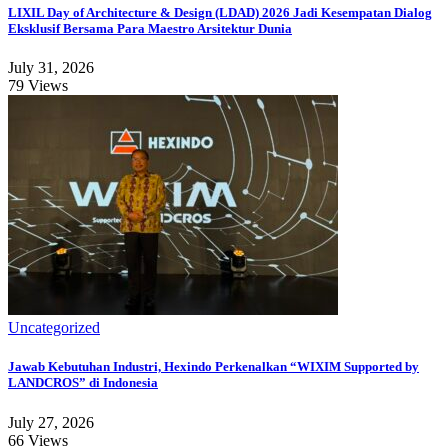
LIXIL Day of Architecture & Design (LDAD) 2026 Jadi Kesempatan Dialog
Eksklusif Bersama Para Maestro Arsitektur Dunia
July 31, 2026
79 Views
Uncategorized
Jawab Kebutuhan Industri, Hexindo Perkenalkan “WIXIM Supported by
LANDCROS” di Indonesia
July 27, 2026
66 Views