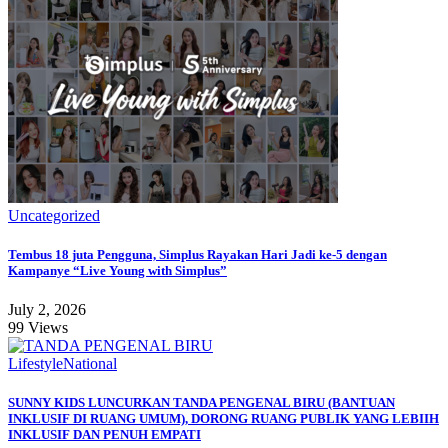
Uncategorized
Tembus 18 juta Pengguna, Simplus Rayakan Hari Jadi ke-5 dengan
Kampanye “Live Young with Simplus”
July 2, 2026
99 Views
Lifestyle
National
SUNNY KIDS LUNCURKAN TANDA PENGENAL BIRU (BANTUAN
INKLUSIF DI RUANG UMUM), DORONG RUANG PUBLIK YANG LEBIIH
INKLUSIF DAN PENUH EMPATI