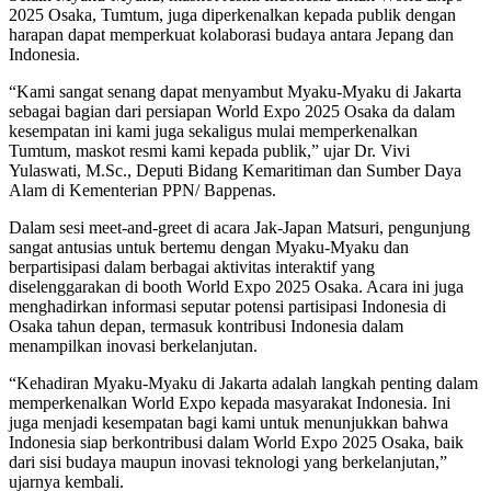
2025 Osaka, Tumtum, juga diperkenalkan kepada publik dengan
harapan dapat memperkuat kolaborasi budaya antara Jepang dan
Indonesia.
“Kami sangat senang dapat menyambut Myaku-Myaku di Jakarta
sebagai bagian dari persiapan World Expo 2025 Osaka da dalam
kesempatan ini kami juga sekaligus mulai memperkenalkan
Tumtum, maskot resmi kami kepada publik,” ujar Dr. Vivi
Yulaswati, M.Sc., Deputi Bidang Kemaritiman dan Sumber Daya
Alam di Kementerian PPN/ Bappenas.
Dalam sesi meet-and-greet di acara Jak-Japan Matsuri, pengunjung
sangat antusias untuk bertemu dengan Myaku-Myaku dan
berpartisipasi dalam berbagai aktivitas interaktif yang
diselenggarakan di booth World Expo 2025 Osaka. Acara ini juga
menghadirkan informasi seputar potensi partisipasi Indonesia di
Osaka tahun depan, termasuk kontribusi Indonesia dalam
menampilkan inovasi berkelanjutan.
“Kehadiran Myaku-Myaku di Jakarta adalah langkah penting dalam
memperkenalkan World Expo kepada masyarakat Indonesia. Ini
juga menjadi kesempatan bagi kami untuk menunjukkan bahwa
Indonesia siap berkontribusi dalam World Expo 2025 Osaka, baik
dari sisi budaya maupun inovasi teknologi yang berkelanjutan,”
ujarnya kembali.