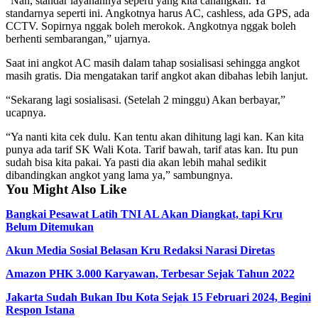
“Nah, standar layanannya seperti yang kita canangkan. Ya
standarnya seperti ini. Angkotnya harus AC, cashless, ada GPS, ada
CCTV. Sopirnya nggak boleh merokok. Angkotnya nggak boleh
berhenti sembarangan,” ujarnya.
Saat ini angkot AC masih dalam tahap sosialisasi sehingga angkot
masih gratis. Dia mengatakan tarif angkot akan dibahas lebih lanjut.
“Sekarang lagi sosialisasi. (Setelah 2 minggu) Akan berbayar,”
ucapnya.
“Ya nanti kita cek dulu. Kan tentu akan dihitung lagi kan. Kan kita
punya ada tarif SK Wali Kota. Tarif bawah, tarif atas kan. Itu pun
sudah bisa kita pakai. Ya pasti dia akan lebih mahal sedikit
dibandingkan angkot yang lama ya,” sambungnya.
You Might Also Like
Bangkai Pesawat Latih TNI AL Akan Diangkat, tapi Kru
Belum Ditemukan
Akun Media Sosial Belasan Kru Redaksi Narasi Diretas
Amazon PHK 3.000 Karyawan, Terbesar Sejak Tahun 2022
Jakarta Sudah Bukan Ibu Kota Sejak 15 Februari 2024, Begini
Respon Istana