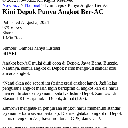
© 2022 Nowbuzz. All Rights Reserved.
Nowbuzz
>
National
>
Kini Depok Punya Angkot Ber-AC
Kini Depok Punya Angkot Ber-AC
Published August 2, 2024
979 Views
Share
1 Min Read
Sumber: Gambar hanya ilustrasi
SHARE
Angkot ber-AC mulai diuji coba di Depok, Jawa Barat, Buzztie.
Nantinya, semua angkot di Depok harus mengikuti standar soal
armada angkot.
“Nanti akan ada seperti itu (terintegrasi angkot lama). Jadi kalau
pengusaha angkot masih ingin berkiprah di angkot kan dia harus
memenuhi standar layanan,” kata Kadishub Depok Zamrowi di
Stasiun LRT Harjamukti, Depok, Jumat (12/7).
Zamrowi mengatakan pengusaha angkot harus memenuhi standar
layanan terbaru secara bertahap. Dia mengatakan angkot di Depok
harus dilengkapi AC, bayar nontunai, GPS, dan CCTV.