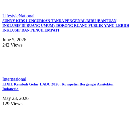
Lifestyle
National
SUNNY KIDS LUNCURKAN TANDA PENGENAL BIRU (BANTUAN
INKLUSIF DI RUANG UMUM), DORONG RUANG PUBLIK YANG LEBIIH
INKLUSIF DAN PENUH EMPATI
June 5, 2026
242 Views
Internasional
LIXIL Kembali Gelar LADC 2026: Kompetisi Bergengsi Arsitektur
Indonesia
May 23, 2026
129 Views