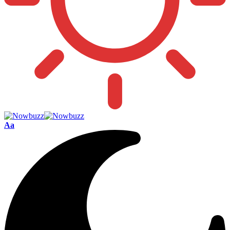
Font
Aa
Resizer