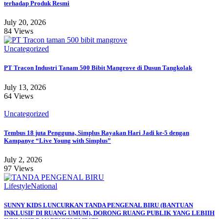
terhadap Produk Resmi
July 20, 2026
84 Views
Uncategorized
PT Tracon Industri Tanam 500 Bibit Mangrove di Dusun Tangkolak
July 13, 2026
64 Views
Uncategorized
Tembus 18 juta Pengguna, Simplus Rayakan Hari Jadi ke-5 dengan
Kampanye “Live Young with Simplus”
July 2, 2026
97 Views
Lifestyle
National
SUNNY KIDS LUNCURKAN TANDA PENGENAL BIRU (BANTUAN
INKLUSIF DI RUANG UMUM), DORONG RUANG PUBLIK YANG LEBIIH