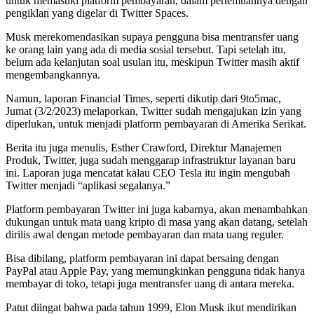
untuk memasuki platform pembayaran, dalam pertemuannya dengan
pengiklan yang digelar di Twitter Spaces.
Musk merekomendasikan supaya pengguna bisa mentransfer uang
ke orang lain yang ada di media sosial tersebut. Tapi setelah itu,
belum ada kelanjutan soal usulan itu, meskipun Twitter masih aktif
mengembangkannya.
Namun, laporan Financial Times, seperti dikutip dari 9to5mac,
Jumat (3/2/2023) melaporkan, Twitter sudah mengajukan izin yang
diperlukan, untuk menjadi platform pembayaran di Amerika Serikat.
Berita itu juga menulis, Esther Crawford, Direktur Manajemen
Produk, Twitter, juga sudah menggarap infrastruktur layanan baru
ini. Laporan juga mencatat kalau CEO Tesla itu ingin mengubah
Twitter menjadi “aplikasi segalanya.”
Platform pembayaran Twitter ini juga kabarnya, akan menambahkan
dukungan untuk mata uang kripto di masa yang akan datang, setelah
dirilis awal dengan metode pembayaran dan mata uang reguler.
Bisa dibilang, platform pembayaran ini dapat bersaing dengan
PayPal atau Apple Pay, yang memungkinkan pengguna tidak hanya
membayar di toko, tetapi juga mentransfer uang di antara mereka.
Patut diingat bahwa pada tahun 1999, Elon Musk ikut mendirikan