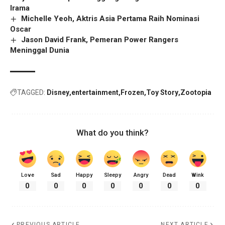
Irama
Michelle Yeoh, Aktris Asia Pertama Raih Nominasi
Oscar
Jason David Frank, Pemeran Power Rangers
Meninggal Dunia
TAGGED:
Disney
entertainment
Frozen
Toy Story
Zootopia
What do you think?
Love
Sad
Happy
Sleepy
Angry
Dead
Wink
0
0
0
0
0
0
0
PREVIOUS ARTICLE
NEXT ARTICLE