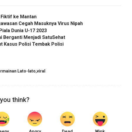
 Fiktif ke Mantan
gawasan Cegah Masuknya Virus Nipah
Piala Dunia U-17 2023
ni Berganti Menjadi SatuSehat
 Kasus Polisi Tembak Polisi
rmainan Lato-lato
viral
you think?
eepy
Angry
Dead
Wink