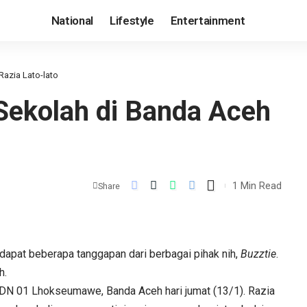
National
Lifestyle
Entertainment
azia Lato-lato
Sekolah di Banda Aceh
1 Min Read
Share
ndapat beberapa tanggapan dari berbagai pihak nih,
Buzztie
.
h.
 SDN 01 Lhokseumawe, Banda Aceh hari jumat (13/1). Razia