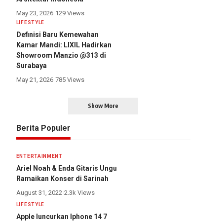
May 23, 2026
129 Views
LIFESTYLE
Definisi Baru Kemewahan
Kamar Mandi: LIXIL Hadirkan
Showroom Manzio @313 di
Surabaya
May 21, 2026
785 Views
Show More
Berita Populer
ENTERTAINMENT
Ariel Noah & Enda Gitaris Ungu
Ramaikan Konser di Sarinah
August 31, 2022
2.3k Views
LIFESTYLE
Apple luncurkan Iphone 14 7