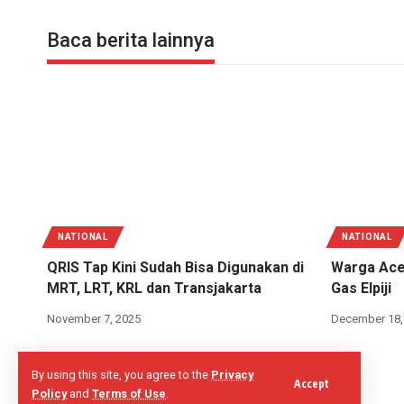
Baca berita lainnya
NATIONAL
NATIONAL
QRIS Tap Kini Sudah Bisa Digunakan di
Warga Ace
MRT, LRT, KRL dan Transjakarta
Gas Elpiji
November 7, 2025
December 18,
By using this site, you agree to the
Privacy
Accept
Policy
and
Terms of Use
.