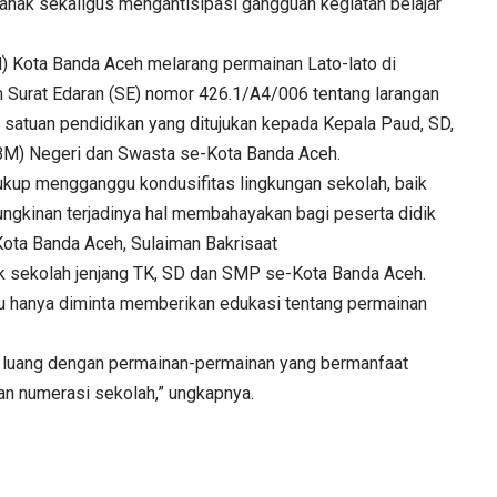
 anak sekaligus mengantisipasi gangguan kegiatan belajar
) Kota Banda Aceh melarang permainan Lato-lato di
m Surat Edaran (SE) nomor 426.1/A4/006 tentang larangan
 satuan pendidikan yang ditujukan kepada Kepala Paud, SD,
BM) Negeri dan Swasta se-Kota Banda Aceh.
ukup mengganggu kondusifitas lingkungan sekolah, baik
ngkinan terjadinya hal membahayakan bagi peserta didik
 Kota Banda Aceh, Sulaiman Bakrisaat
uk sekolah jenjang TK, SD dan SMP se-Kota Banda Aceh.
uru hanya diminta memberikan edukasi tentang permainan
 luang dengan permainan-permainan yang bermanfaat
dan numerasi sekolah,” ungkapnya.