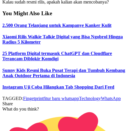
Kalau sudah resmi rilis, apakah kalian akan mencobanya?
You Might Also Like
2.500 Orang Telanjang untuk Kampanye Kanker Kulit
Xiaomi Rilis Walkie Talkie Digital yang Bisa Ngobrol Hingga
Radius 5 Kilometer
25 Platform Digital termasuk ChatGPT dan Cloudflare
Terancam Diblokir Komdigi
Sunny Kids Resmi Buka Pusat Terapi dan Tumbuh Kembang
Anak Outdoor Pertama di Indonesia
Instagram Uji Coba Hilangkan Tab Shopping Dari Feed
TAGGED:
Fingetprint
fitur baru whatsapp
Technology
WhatsApp
Share
What do you think?