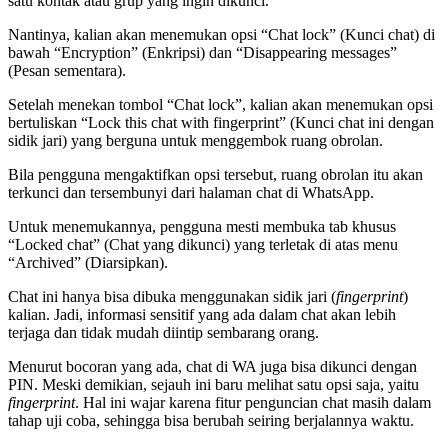
satu kontak atau grup yang ingin dikunci.
Nantinya, kalian akan menemukan opsi “Chat lock” (Kunci chat) di
bawah “Encryption” (Enkripsi) dan “Disappearing messages”
(Pesan sementara).
Setelah menekan tombol “Chat lock”, kalian akan menemukan opsi
bertuliskan “Lock this chat with fingerprint” (Kunci chat ini dengan
sidik jari) yang berguna untuk menggembok ruang obrolan.
Bila pengguna mengaktifkan opsi tersebut, ruang obrolan itu akan
terkunci dan tersembunyi dari halaman chat di WhatsApp.
Untuk menemukannya, pengguna mesti membuka tab khusus
“Locked chat” (Chat yang dikunci) yang terletak di atas menu
“Archived” (Diarsipkan).
Chat ini hanya bisa dibuka menggunakan sidik jari (
fingerprint
)
kalian. Jadi, informasi sensitif yang ada dalam chat akan lebih
terjaga dan tidak mudah diintip sembarang orang.
Menurut bocoran yang ada, chat di WA juga bisa dikunci dengan
PIN. Meski demikian, sejauh ini baru melihat satu opsi saja, yaitu
fingerprint
. Hal ini wajar karena fitur penguncian chat masih dalam
tahap uji coba, sehingga bisa berubah seiring berjalannya waktu.