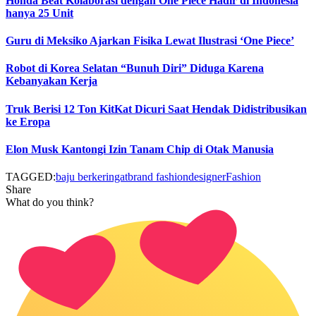
Honda Beat Kolaborasi dengan One Piece Hadir di Indonesia
hanya 25 Unit
Guru di Meksiko Ajarkan Fisika Lewat Ilustrasi ‘One Piece’
Robot di Korea Selatan “Bunuh Diri” Diduga Karena
Kebanyakan Kerja
Truk Berisi 12 Ton KitKat Dicuri Saat Hendak Didistribusikan
ke Eropa
Elon Musk Kantongi Izin Tanam Chip di Otak Manusia
TAGGED:
baju berkeringat
brand fashion
designer
Fashion
Share
What do you think?