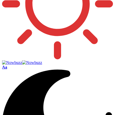
Font
Aa
Resizer