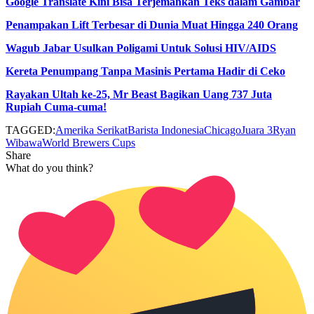
Google Translate Kini Bisa Terjemahkan Teks dalam Gambar
Penampakan Lift Terbesar di Dunia Muat Hingga 240 Orang
Wagub Jabar Usulkan Poligami Untuk Solusi HIV/AIDS
Kereta Penumpang Tanpa Masinis Pertama Hadir di Ceko
Rayakan Ultah ke-25, Mr Beast Bagikan Uang 737 Juta
Rupiah Cuma-cuma!
TAGGED:
Amerika Serikat
Barista Indonesia
Chicago
Juara 3
Ryan
Wibawa
World Brewers Cups
Share
What do you think?