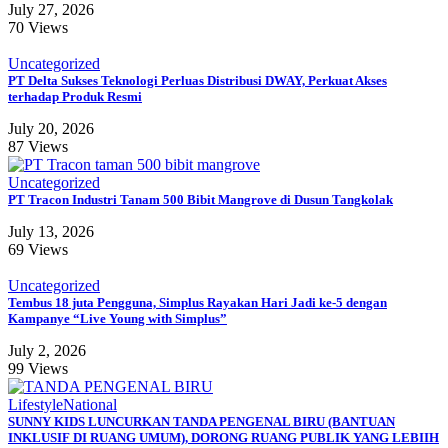
July 27, 2026
70 Views
Uncategorized
PT Delta Sukses Teknologi Perluas Distribusi DWAY, Perkuat Akses
terhadap Produk Resmi
July 20, 2026
87 Views
Uncategorized
PT Tracon Industri Tanam 500 Bibit Mangrove di Dusun Tangkolak
July 13, 2026
69 Views
Uncategorized
Tembus 18 juta Pengguna, Simplus Rayakan Hari Jadi ke-5 dengan
Kampanye “Live Young with Simplus”
July 2, 2026
99 Views
Lifestyle
National
SUNNY KIDS LUNCURKAN TANDA PENGENAL BIRU (BANTUAN
INKLUSIF DI RUANG UMUM), DORONG RUANG PUBLIK YANG LEBIIH