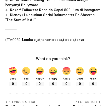
Dhika “Aura Framing” Tampil Kolaborasi dengan
Penyanyi Bollywood
Rekor! Followers Ronaldo Capai 500 Juta di Instagram
Disney+ Luncurkan Serial Dokumenter Ed Sheeran
“The Sum of It All”
TAGGED:
Lomba pijat
tanameraspa
terapis
tokyo
What do you think?
Love
Sad
Happy
Sleepy
Angry
Dead
Wink
0
0
0
0
0
0
0
PREVIOUS ARTICLE
NEXT ARTICLE