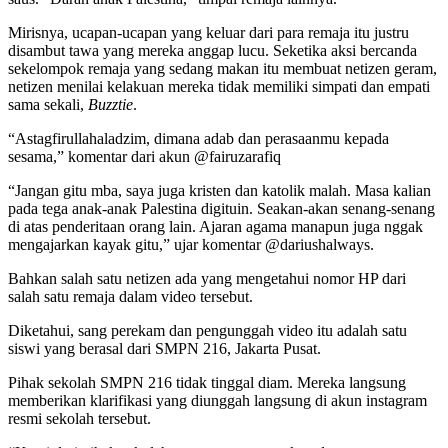
Mirisnya, ucapan-ucapan yang keluar dari para remaja itu justru
disambut tawa yang mereka anggap lucu. Seketika aksi bercanda
sekelompok remaja yang sedang makan itu membuat netizen geram,
netizen menilai kelakuan mereka tidak memiliki simpati dan empati
sama sekali,
Buzztie
.
“Astagfirullahaladzim, dimana adab dan perasaanmu kepada
sesama,” komentar dari akun @fairuzarafiq
“Jangan gitu mba, saya juga kristen dan katolik malah. Masa kalian
pada tega anak-anak Palestina digituin. Seakan-akan senang-senang
di atas penderitaan orang lain. Ajaran agama manapun juga nggak
mengajarkan kayak gitu,” ujar komentar @dariushalways.
Bahkan salah satu netizen ada yang mengetahui nomor HP dari
salah satu remaja dalam video tersebut.
Diketahui, sang perekam dan pengunggah video itu adalah satu
siswi yang berasal dari SMPN 216, Jakarta Pusat.
Pihak sekolah SMPN 216 tidak tinggal diam. Mereka langsung
memberikan klarifikasi yang diunggah langsung di akun instagram
resmi sekolah tersebut.