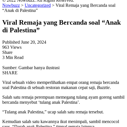
© 2022 Nowbuzz. All Rights Reserved.
Nowbuzz
>
Uncategorized
>
Viral Remaja yang Bercanda soal
“Anak di Palestina”
Viral Remaja yang Bercanda soal “Anak
di Palestina”
Published June 20, 2024
963 Views
Share
3 Min Read
Sumber: Gambar hanya ilustrasi
SHARE
Viral sebuah video memperlihatkan empat orang remaja bercanda
soal Palestina di sebuah restoran makanan cepat saji,
Buzztie
.
Salah satu remaja perempuan memegang tulang ayam goreng sambil
bercanda menyebut ‘tulang anak Palestina’.
“Tulang anak Palestina,” ucap salah satu remaja tersebut.
Kemudian salah satu kawannya ikut menimpali, sambil mencocol
saus. “Darah anak Palestina,” timpal remaja lainnya.