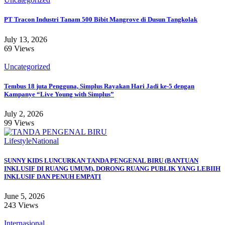
PT Tracon Industri Tanam 500 Bibit Mangrove di Dusun Tangkolak
July 13, 2026
69 Views
Uncategorized
Tembus 18 juta Pengguna, Simplus Rayakan Hari Jadi ke-5 dengan
Kampanye “Live Young with Simplus”
July 2, 2026
99 Views
Lifestyle
National
SUNNY KIDS LUNCURKAN TANDA PENGENAL BIRU (BANTUAN
INKLUSIF DI RUANG UMUM), DORONG RUANG PUBLIK YANG LEBIIH
INKLUSIF DAN PENUH EMPATI
June 5, 2026
243 Views
Internasional