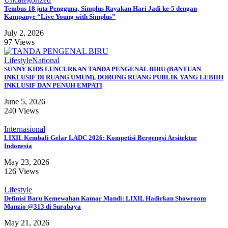
Tembus 18 juta Pengguna, Simplus Rayakan Hari Jadi ke-5 dengan
Kampanye “Live Young with Simplus”
July 2, 2026
97 Views
Lifestyle
National
SUNNY KIDS LUNCURKAN TANDA PENGENAL BIRU (BANTUAN
INKLUSIF DI RUANG UMUM), DORONG RUANG PUBLIK YANG LEBIIH
INKLUSIF DAN PENUH EMPATI
June 5, 2026
240 Views
Internasional
LIXIL Kembali Gelar LADC 2026: Kompetisi Bergengsi Arsitektur
Indonesia
May 23, 2026
126 Views
Lifestyle
Definisi Baru Kemewahan Kamar Mandi: LIXIL Hadirkan Showroom
Manzio @313 di Surabaya
May 21, 2026