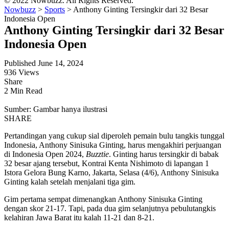
© 2022 Nowbuzz. All Rights Reserved.
Nowbuzz
>
Sports
>
Anthony Ginting Tersingkir dari 32 Besar
Indonesia Open
Anthony Ginting Tersingkir dari 32 Besar
Indonesia Open
Published June 14, 2024
936 Views
Share
2 Min Read
Sumber: Gambar hanya ilustrasi
SHARE
Pertandingan yang cukup sial diperoleh pemain bulu tangkis tunggal
Indonesia, Anthony Sinisuka Ginting, harus mengakhiri perjuangan
di Indonesia Open 2024,
Buzztie
. Ginting harus tersingkir di babak
32 besar ajang tersebut, Kontrai Kenta Nishimoto di lapangan 1
Istora Gelora Bung Karno, Jakarta, Selasa (4/6), Anthony Sinisuka
Ginting kalah setelah menjalani tiga gim.
Gim pertama sempat dimenangkan Anthony Sinisuka Ginting
dengan skor 21-17. Tapi, pada dua gim selanjutnya pebulutangkis
kelahiran Jawa Barat itu kalah 11-21 dan 8-21.