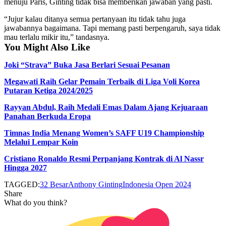
menuju Paris, Ginting tidak bisa memberikan jawaban yang pasti.
“Jujur kalau ditanya semua pertanyaan itu tidak tahu juga
jawabannya bagaimana. Tapi memang pasti berpengaruh, saya tidak
mau terlalu mikir itu,” tandasnya.
You Might Also Like
Joki “Strava” Buka Jasa Berlari Sesuai Pesanan
Megawati Raih Gelar Pemain Terbaik di Liga Voli Korea
Putaran Ketiga 2024/2025
Rayyan Abdul, Raih Medali Emas Dalam Ajang Kejuaraan
Panahan Berkuda Eropa
Timnas India Menang Women’s SAFF U19 Championship
Melalui Lempar Koin
Cristiano Ronaldo Resmi Perpanjang Kontrak di Al Nassr
Hingga 2027
TAGGED:
32 Besar
Anthony Ginting
Indonesia Open 2024
Share
What do you think?