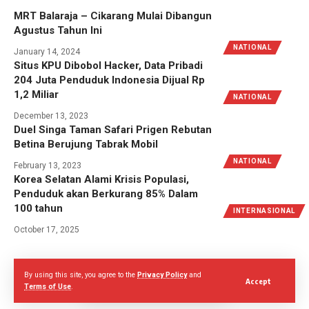
MRT Balaraja – Cikarang Mulai Dibangun
Agustus Tahun Ini
NATIONAL
January 14, 2024
Situs KPU Dibobol Hacker, Data Pribadi
204 Juta Penduduk Indonesia Dijual Rp
1,2 Miliar
NATIONAL
December 13, 2023
Duel Singa Taman Safari Prigen Rebutan
Betina Berujung Tabrak Mobil
NATIONAL
February 13, 2023
Korea Selatan Alami Krisis Populasi,
Penduduk akan Berkurang 85% Dalam
100 tahun
INTERNASIONAL
October 17, 2025
By using this site, you agree to the
Privacy Policy
and
Accept
© 2022 Nowbuzz.co.id. All Rights Reserved
Terms of Use
.