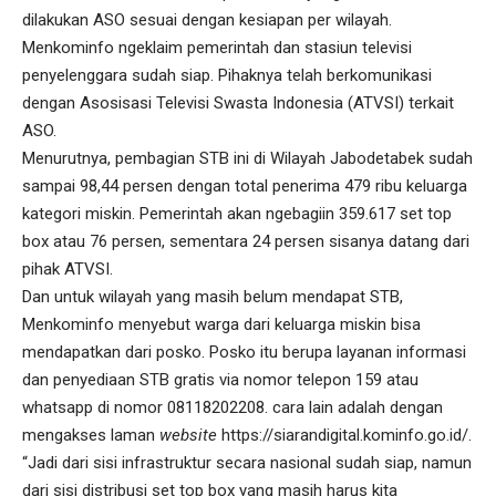
dilakukan ASO sesuai dengan kesiapan per wilayah.
Menkominfo ngeklaim pemerintah dan stasiun televisi
penyelenggara sudah siap. Pihaknya telah berkomunikasi
dengan Asosisasi Televisi Swasta Indonesia (ATVSI) terkait
ASO.
Menurutnya, pembagian STB ini di Wilayah Jabodetabek sudah
sampai 98,44 persen dengan total penerima 479 ribu keluarga
kategori miskin. Pemerintah akan ngebagiin 359.617 set top
box atau 76 persen, sementara 24 persen sisanya datang dari
pihak ATVSI.
Dan untuk wilayah yang masih belum mendapat STB,
Menkominfo menyebut warga dari keluarga miskin bisa
mendapatkan dari posko. Posko itu berupa layanan informasi
dan penyediaan STB gratis via nomor telepon 159 atau
whatsapp di nomor 08118202208. cara lain adalah dengan
mengakses laman
website
https://siarandigital.kominfo.go.id/
.
“Jadi dari sisi infrastruktur secara nasional sudah siap, namun
dari sisi distribusi set top box yang masih harus kita