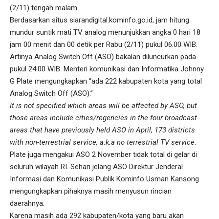
(2/11) tengah malam.
Berdasarkan situs
siarandigital.kominfo.go.id
, jam hitung
mundur suntik mati TV analog menunjukkan angka 0 hari 18
jam 00 menit dan 00 detik per Rabu (2/11) pukul 06.00 WIB.
Artinya Analog Switch Off (ASO) bakalan diluncurkan pada
pukul 24:00 WIB. Menteri komunikasi dan Informatika Johnny
G Plate mengungkapkan “ada 222 kabupaten kota yang total
Analog Switch Off (ASO).”
It is not specified which areas will be affected by ASO, but
those areas include cities/regencies in the four broadcast
areas that have previously held ASO in April, 173 districts
with non-terrestrial service, a.k.a no terrestrial TV service
.
Plate juga mengakui ASO 2 November tidak total di gelar di
seluruh wilayah RI. Sehari jelang ASO Direktur Jenderal
Informasi dan Komunikasi Publik Kominfo Usman Kansong
mengungkapkan pihaknya masih menyusun rincian
daerahnya.
Karena masih ada 292 kabupaten/kota yang baru akan