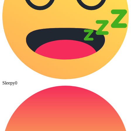
Sleepy
0