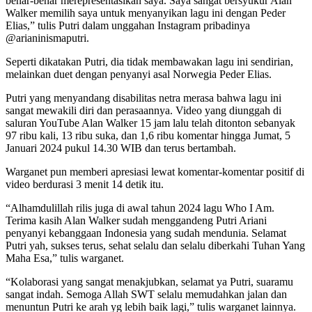
benar-benar merepresentasikan saya. Saya sangat bersyukur Alan
Walker memilih saya untuk menyanyikan lagu ini dengan Peder
Elias,” tulis Putri dalam unggahan Instagram pribadinya
@arianinismaputri.
Seperti dikatakan Putri, dia tidak membawakan lagu ini sendirian,
melainkan duet dengan penyanyi asal Norwegia Peder Elias.
Putri yang menyandang disabilitas netra merasa bahwa lagu ini
sangat mewakili diri dan perasaannya. Video yang diunggah di
saluran YouTube Alan Walker 15 jam lalu telah ditonton sebanyak
97 ribu kali, 13 ribu suka, dan 1,6 ribu komentar hingga Jumat, 5
Januari 2024 pukul 14.30 WIB dan terus bertambah.
Warganet pun memberi apresiasi lewat komentar-komentar positif di
video berdurasi 3 menit 14 detik itu.
“Alhamdulillah rilis juga di awal tahun 2024 lagu Who I Am.
Terima kasih Alan Walker sudah menggandeng Putri Ariani
penyanyi kebanggaan Indonesia yang sudah mendunia. Selamat
Putri yah, sukses terus, sehat selalu dan selalu diberkahi Tuhan Yang
Maha Esa,” tulis warganet.
“Kolaborasi yang sangat menakjubkan, selamat ya Putri, suaramu
sangat indah. Semoga Allah SWT selalu memudahkan jalan dan
menuntun Putri ke arah yg lebih baik lagi,” tulis warganet lainnya.