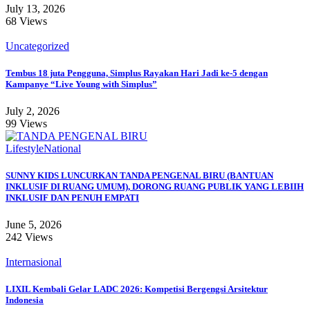
July 13, 2026
68 Views
Uncategorized
Tembus 18 juta Pengguna, Simplus Rayakan Hari Jadi ke-5 dengan
Kampanye “Live Young with Simplus”
July 2, 2026
99 Views
Lifestyle
National
SUNNY KIDS LUNCURKAN TANDA PENGENAL BIRU (BANTUAN
INKLUSIF DI RUANG UMUM), DORONG RUANG PUBLIK YANG LEBIIH
INKLUSIF DAN PENUH EMPATI
June 5, 2026
242 Views
Internasional
LIXIL Kembali Gelar LADC 2026: Kompetisi Bergengsi Arsitektur
Indonesia