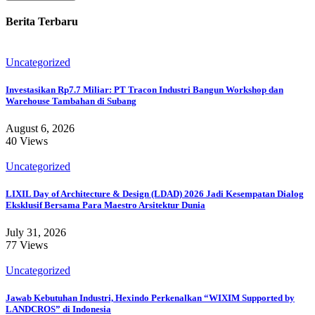
Berita Terbaru
Uncategorized
Investasikan Rp7.7 Miliar: PT Tracon Industri Bangun Workshop dan
Warehouse Tambahan di Subang
August 6, 2026
40 Views
Uncategorized
LIXIL Day of Architecture & Design (LDAD) 2026 Jadi Kesempatan Dialog
Eksklusif Bersama Para Maestro Arsitektur Dunia
July 31, 2026
77 Views
Uncategorized
Jawab Kebutuhan Industri, Hexindo Perkenalkan “WIXIM Supported by
LANDCROS” di Indonesia