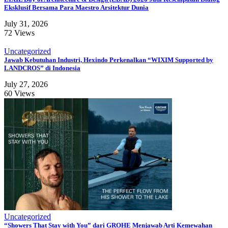
Eksklusif Bersama Para Maestro Arsitektur Dunia
July 31, 2026
72 Views
Uncategorized
Jawab Kebutuhan Industri, Hexindo Perkenalkan “WIXIM Supported by
LANDCROS” di Indonesia
July 27, 2026
60 Views
Uncategorized
“Showers That Stay with You” dari GROHE Menjawab Arti Kemewahan