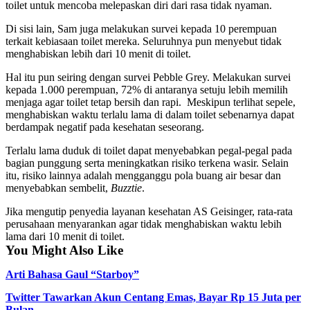
toilet untuk mencoba melepaskan diri dari rasa tidak nyaman.
Di sisi lain, Sam juga melakukan survei kepada 10 perempuan
terkait kebiasaan toilet mereka. Seluruhnya pun menyebut tidak
menghabiskan lebih dari 10 menit di toilet.
Hal itu pun seiring dengan survei Pebble Grey. Melakukan survei
kepada 1.000 perempuan, 72% di antaranya setuju lebih memilih
menjaga agar toilet tetap bersih dan rapi. Meskipun terlihat sepele,
menghabiskan waktu terlalu lama di dalam toilet sebenarnya dapat
berdampak negatif pada kesehatan seseorang.
Terlalu lama duduk di toilet dapat menyebabkan pegal-pegal pada
bagian punggung serta meningkatkan risiko terkena wasir. Selain
itu, risiko lainnya adalah mengganggu pola buang air besar dan
menyebabkan sembelit,
Buzztie
.
Jika mengutip penyedia layanan kesehatan AS Geisinger, rata-rata
perusahaan menyarankan agar tidak menghabiskan waktu lebih
lama dari 10 menit di toilet.
You Might Also Like
Arti Bahasa Gaul “Starboy”
Twitter Tawarkan Akun Centang Emas, Bayar Rp 15 Juta per
Bulan