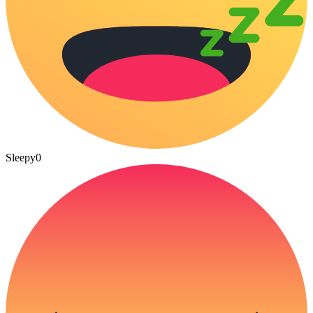
Sleepy
0