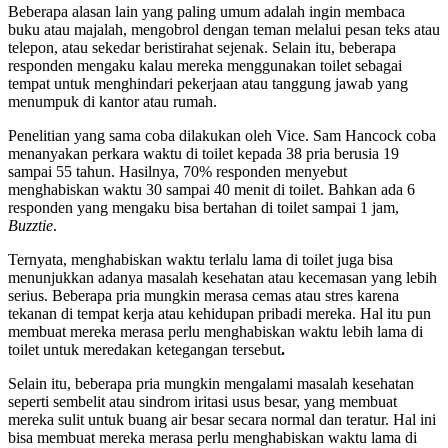
Beberapa alasan lain yang paling umum adalah ingin membaca
buku atau majalah, mengobrol dengan teman melalui pesan teks atau
telepon, atau sekedar beristirahat sejenak. Selain itu, beberapa
responden mengaku kalau mereka menggunakan toilet sebagai
tempat untuk menghindari pekerjaan atau tanggung jawab yang
menumpuk di kantor atau rumah.
Penelitian yang sama coba dilakukan oleh Vice. Sam Hancock coba
menanyakan perkara waktu di toilet kepada 38 pria berusia 19
sampai 55 tahun. Hasilnya, 70% responden menyebut
menghabiskan waktu 30 sampai 40 menit di toilet. Bahkan ada 6
responden yang mengaku bisa bertahan di toilet sampai 1 jam,
Buzztie
.
Ternyata, menghabiskan waktu terlalu lama di toilet juga bisa
menunjukkan adanya masalah kesehatan atau kecemasan yang lebih
serius. Beberapa pria mungkin merasa cemas atau stres karena
tekanan di tempat kerja atau kehidupan pribadi mereka. Hal itu pun
membuat mereka merasa perlu menghabiskan waktu lebih lama di
toilet untuk meredakan ketegangan tersebut
.
Selain itu, beberapa pria mungkin mengalami masalah kesehatan
seperti sembelit atau sindrom iritasi usus besar, yang membuat
mereka sulit untuk buang air besar secara normal dan teratur. Hal ini
bisa membuat mereka merasa perlu menghabiskan waktu lama di