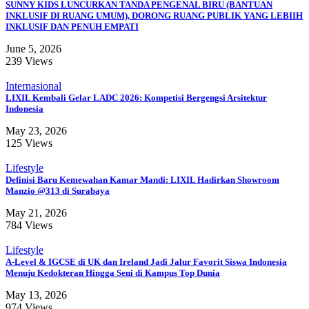
SUNNY KIDS LUNCURKAN TANDA PENGENAL BIRU (BANTUAN
INKLUSIF DI RUANG UMUM), DORONG RUANG PUBLIK YANG LEBIIH
INKLUSIF DAN PENUH EMPATI
June 5, 2026
239 Views
Internasional
LIXIL Kembali Gelar LADC 2026: Kompetisi Bergengsi Arsitektur
Indonesia
May 23, 2026
125 Views
Lifestyle
Definisi Baru Kemewahan Kamar Mandi: LIXIL Hadirkan Showroom
Manzio @313 di Surabaya
May 21, 2026
784 Views
Lifestyle
A-Level & IGCSE di UK dan Ireland Jadi Jalur Favorit Siswa Indonesia
Menuju Kedokteran Hingga Seni di Kampus Top Dunia
May 13, 2026
974 Views