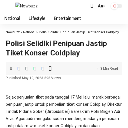
Aa
Font
Resizer
National
Lifestyle
Entertainment
Nowbuzz
>
National
>
Polisi Selidiki Penipuan Jastip Tiket Konser Coldplay
Polisi Selidiki Penipuan Jastip
Tiket Konser Coldplay
3 Min Read
Published May 19, 2023
898 Views
Sejak penjualan tiket pada tanggal 17 Mei lalu, marak berbagai
penipuan jastip untuk pembelian tiket konser Coldplay. Direktur
Tindak Pidana Sober (Dirtipidsiber) Bareskrim Polri Brigjen Adi
Vivid Agustiadi mengaku sudah mendengar adanya penipuan
jastip dalam war tiket konser Coldplay ini dan akan