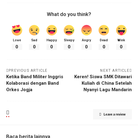
What do you think?
Love
Sad
Happy
Sleepy
Angry
Dead
Wink
0
0
0
0
0
0
0
PREVIOUS ARTICLE
NEXT ARTICLE
Ketika Band Militer Inggris
Keren! Siswa SMK Ditawari
Kolaborasi dengan Band
Kuliah di China Setelah
Orkes Jogja
Nyanyi Lagu Mandarin
Leave a review
Baca berita lainnya