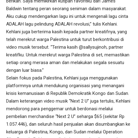
berikan. Saya memikirkan kutipan favoritku dari James
Baldwin tentang peran seorang seniman dalam masyarakat.
Aku cukup mendengarkan lagu ini untuk mengenali lagu cinta
ADALAH lagu pelindung ADALAH revolusi,” tulis Kehlani.
Kehlani juga berterima kasih kepada partner kreatifnya, yang
telah merekrut warga Palestina untuk turut berkontribusi di
video musik tersebut. “Terima kasih @sallysujinoh, partner
kreatifku. Untuk merekrut warga Palestina di set, memastikan
setiap orang merasa aman dan melakukan segala sesuatu
dengan luar biasa.”
Selain fokus pada Palestina, Kehlani juga menggunakan
platformnya untuk mendukung organisasi yang menangani
krisis kemanusiaan di Republik Demokratik Kongo dan Sudan.
Dalam keterangan video musik “Next 2 U” juga tertulis, Kehlani
mendorong para penggemar untuk berdonasi melalui
pembelian merchandise “Next 2 U” seharga $65 (sekitar Rp
1.057.446), dan seluruh hasil penjualan akan disumbangkan ke
keluarga di Palestina, Kongo, dan Sudan melalui Operation