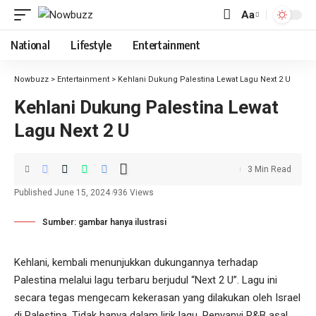
Aa
National
Lifestyle
Entertainment
Nowbuzz
>
Entertainment
>
Kehlani Dukung Palestina Lewat Lagu Next 2 U
Kehlani Dukung Palestina Lewat
Lagu Next 2 U
3 Min Read
Published June 15, 2024
936 Views
Sumber: gambar hanya ilustrasi
Kehlani, kembali menunjukkan dukungannya terhadap
Palestina melalui lagu terbaru berjudul “Next 2 U”. Lagu ini
secara tegas mengecam kekerasan yang dilakukan oleh Israel
di Palestina. Tidak hanya dalam lirik lagu, Penyanyi R&B asal