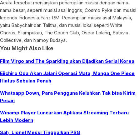
Acara tersebut menjanjikan penampilan musisi dengan nama-
nama besar, seperti musisi asal Inggris, Cosmo Pyke dan musisi
legenda Indonesia Fariz RM. Penampilan musisi asal Malaysia,
yaitu Babychair dan Talitha, dan musisi lokal seperti White
Chorus, Silampukau, The Couch Club, Oscar Lolang, Batavia
Collective, dan Namoy Budaya.
You Might Also Like
Film Virgo and The Sparkling akan Dijadikan Serial Korea
Eiichiro Oda Akan Jalani Operasi Mata, Manga One Piece
Hiatus Sebulan Penuh
Whatsapp Down, Para Pengguna Keluhkan Tak bisa Kirim
Pesan
Winamp Player Luncurkan Aplikasi Streaming Terbaru
Lebih Modern
Sah, Lionel Messi Tinggalkan PSG