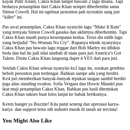
kayak Putri Ariani, Cakra Khan tampil bawain 2 lagu disana. Tapi
bedanya penampilan dari Cakra Khan sempet diberhentiin sama
Simon Cowell. Hal ini ngebuat penonton jadi nyorakin sang juri
“killer” ini.
Pas awal penampilan, Cakra Khan nyanyiin lagu “Make It Rain”
yang ternyata Simon Cowell gasuka dan akhirnya diberhentiin. Tapi
Cakra Khan masih punya kesempatan kedua. Terus dia milih lagu
yang berjudul “No Woman No Cry”. Rupanya teknik nyanyinya
Cakra Khan pas bawain lagu reggae dari Bob Marley ini dibikin
beda dan hal itu jadi nilai tambah di mata para juri America’s Got
Talent. Disitu Cakra Khan langsung dapet 4 YES dari para juri.
Setelah Cakra Khan selesai nyanyiin ke2 lagu itu, sorakan gembira
heboh penonton pun terdengar. Bahkan sampe ada yang berdiri.
Ke4 juri memberikan banyak-banyak tepukan tangan sambil berdiri
juga alias standing ovation. Sofia Vergara dan Howie Mandel pun
ikut muji penampilan Cakra Khan. Bahkan pas hasil ditentukan
Cakra Khan sukses buat lolos lanjut ke babak berikutnya.
Keren banget ya Buzztie! Kita patut seneng dan apresiasi karya-
karya dan support terus nih industri musik di tanah air tercinta!
You Might Also Like