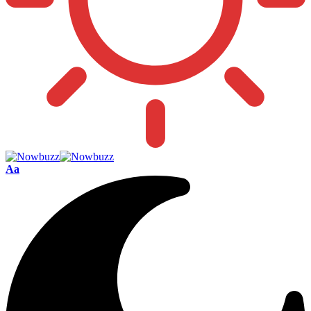
Font
Aa
Resizer