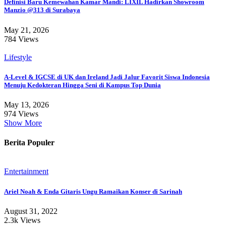
Definisi Baru Kemewahan Kamar Mandi: LIXIL Hadirkan Showroom
Manzio @313 di Surabaya
May 21, 2026
784 Views
Lifestyle
A-Level & IGCSE di UK dan Ireland Jadi Jalur Favorit Siswa Indonesia
Menuju Kedokteran Hingga Seni di Kampus Top Dunia
May 13, 2026
974 Views
Show More
Berita Populer
Entertainment
Ariel Noah & Enda Gitaris Ungu Ramaikan Konser di Sarinah
August 31, 2022
2.3k Views