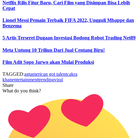
Netflix Rilis Fitur Baru, Cari Film yang Disimpan Bisa Lebih
Cepat
Lionel Messi Pemain Terbaik FIFA 2022, Ungguli Mbappe dan
Benzema
5 Artis Terseret Dugaan Investasi Bodong Robot Trading Net89
Meta Untung 10 Triliun Dari Jual Centang Biru!
Film Adit Sopo Jarwo akan Mulai Produksi
TAGGED:
agt
american got talent
cakra
khan
entertainment
trending
viral
Share
What do you think?