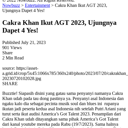
© 2022 Nowbuzz. All Rights Reserved.
Nowbuzz
>
Entertainment
>
Cakra Khan Ikut AGT 2023,
Ujungnya Dapet 4 Yes!
Cakra Khan Ikut AGT 2023, Ujungnya
Dapet 4 Yes!
Published July 21, 2023
901 Views
Share
2 Min Read
source: https://asset-
a.grid.id/crop/5x45:1066x785/360x240/photo/2023/07/20/cakrakh
20230720102028.jpg
SHARE
Buzztie! Siapasih disini yang gatau sama penyanyi namanya Cakra
Khan udah pada tau dong pastinya ya. Penyanyi asal Indonesia dan
ngaku kalo dia sebagai pecinta musik soul dan blues ini rupanya
ikutan jadi peserta kedua asal Indonesia nih setelah Putri Ariani yang
turut serta ikut audisi America’s Got Talent 2023. Penampilan dari
Cakra Khan udah ditayangkan sama pihak America’s Got Talent
dari kanal youtube mereka pada Rabu (19/7/2023). Sama halnya