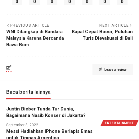
0
0
0
0
0
0
0
PREVIOUS ARTICLE
NEXT ARTICLE
WNI Ditangkap di Bandara
Kapal Cepat Bocor, Puluhan
Malaysia Karena Bercanda
Turis Dievakuasi di Bali
Bawa Bom
Leave a review
Baca berita lainnya
Justin Bieber Tunda Tur Dunia,
Bagaimana Nasib Konser di Jakarta?
ENTERTAINMENT
September 8, 2022
Messi Hadiahkan iPhone Berlapis Emas
untuk Timnas Argentina