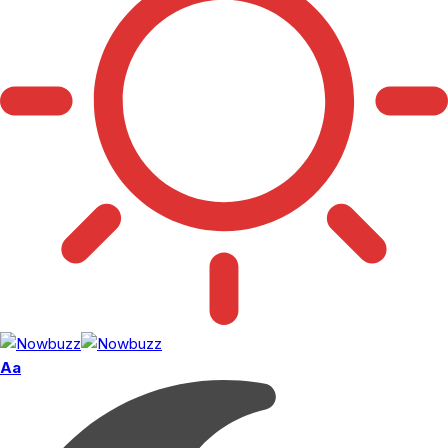
Font
Aa
Resizer