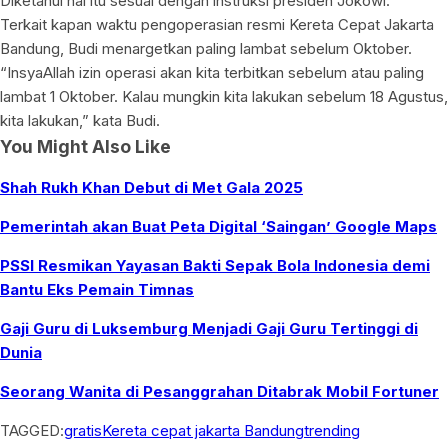
Diketahui hal itu sesuai dengan instruksi presiden Jokowi.
Terkait kapan waktu pengoperasian resmi Kereta Cepat Jakarta
Bandung, Budi menargetkan paling lambat sebelum Oktober.
“InsyaAllah izin operasi akan kita terbitkan sebelum atau paling
lambat 1 Oktober. Kalau mungkin kita lakukan sebelum 18 Agustus,
kita lakukan,” kata Budi.
You Might Also Like
Shah Rukh Khan Debut di Met Gala 2025
Pemerintah akan Buat Peta Digital ‘Saingan’ Google Maps
PSSI Resmikan Yayasan Bakti Sepak Bola Indonesia demi
Bantu Eks Pemain Timnas
Gaji Guru di Luksemburg Menjadi Gaji Guru Tertinggi di
Dunia
Seorang Wanita di Pesanggrahan Ditabrak Mobil Fortuner
TAGGED:
gratis
Kereta cepat jakarta Bandung
trending